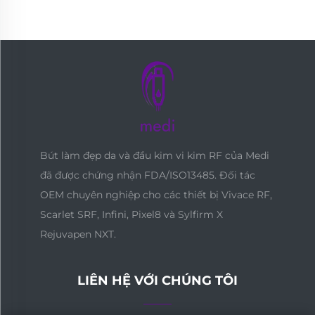
Bút làm đẹp da và đầu kim vi kim RF của Medi
đã được chứng nhận FDA/ISO13485. Đối tác
OEM chuyên nghiệp cho các thiết bị Vivace RF,
Scarlet SRF, Infini, Pixel8 và Sylfirm X
Rejuvapen NXT.
LIÊN HỆ VỚI CHÚNG TÔI