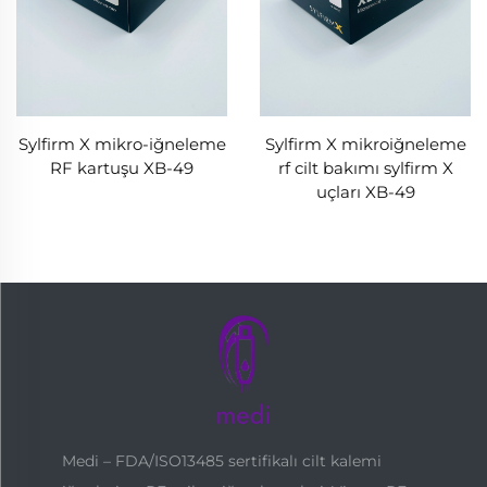
Sylfirm X mikro-iğneleme
Sylfirm X mikroiğneleme
RF kartuşu XB-49
rf cilt bakımı sylfirm X
uçları XB-49
Medi – FDA/ISO13485 sertifikalı cilt kalemi