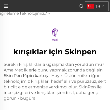
Skin Pen 14 iğneli kartuşu
TR
ile artık öyle olmak zorunda değilsiniz. Üstün mikro-
iğneleme teknolojimiz...">
kırışıklar için Skinpen
Sürekli kırışıklıklarla uğraşmaktan yoruldun mu?
Ama Mediklerle bunu yapmak zorunda değilsin.
Skin Pen 14pin kartuş
- Hayır. Üstün mikro iğne
teknolojimiz kırışıkları hedef alır ve pürüzsüz, sert
bir cilt elde etmenize yardımcı olur. SkinPen ile
ince çizgileri ve kırışıkları şimdi sil, daha genç
görün - bugün!