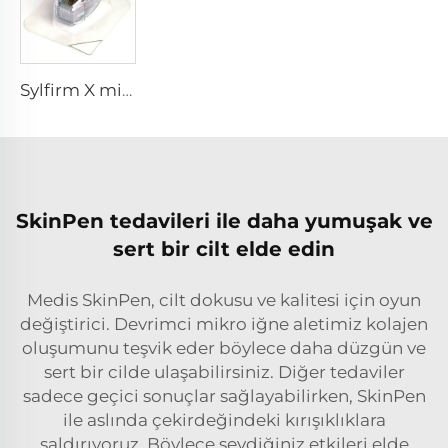
Sylfirm X mikroiğneleme rf ucu sylfirm x XE-25 kartuşu Viol'dan
SkinPen tedavileri ile daha yumuşak ve
sert bir cilt elde edin
Medis SkinPen, cilt dokusu ve kalitesi için oyun
değiştirici. Devrimci mikro iğne aletimiz kolajen
oluşumunu teşvik eder böylece daha düzgün ve
sert bir cilde ulaşabilirsiniz. Diğer tedaviler
sadece geçici sonuçlar sağlayabilirken, SkinPen
ile aslında çekirdeğindeki kırışıklıklara
saldırıyoruz. Böylece sevdiğiniz etkileri elde