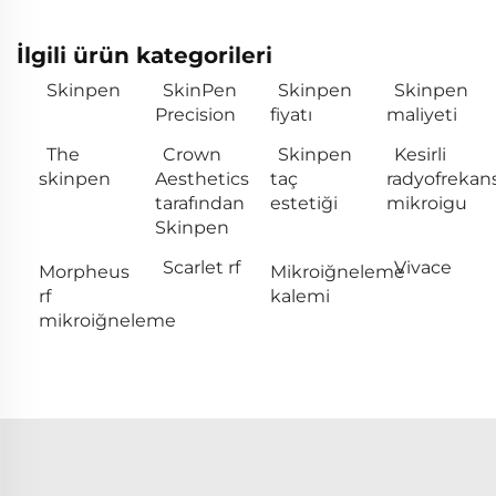
İlgili ürün kategorileri
Skinpen
SkinPen
Skinpen
Skinpen
Precision
fiyatı
maliyeti
The
Crown
Skinpen
Kesirli
skinpen
Aesthetics
taç
radyofrekan
tarafından
estetiği
mikroigu
Skinpen
Scarlet rf
Vivace
Morpheus
Mikroiğneleme
rf
kalemi
mikroiğneleme