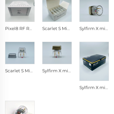
Pixel8 RF Rohrer Estetik 25 49 64 uçları
Scarlet S Mikroiğneleme rf Bi-polar Elektrotlar Tüketilebilir uç 25pin
Sylfirm X mikroiğneleme rf uçları X-25
Scarlet S Mikroiğneleme rf Bi-polar Elektrotlar Tüketilebilir uç 25pin
Sylfirm X mikroiğneleme rf cilt bakımı sylfirm X uçları X-25
Sylfirm X mikroiğneleme rf cilt bakımı sylfirm X uçları XB-49