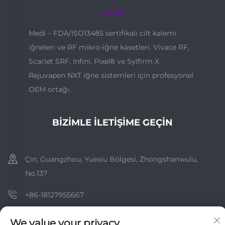
Medi – FDA/ISO13485 sertifikalı cilt kalemi
iğneleri ve RF mikro-iğne kasetleri. Vivace RF,
Scarlet SRF, Infini, Pixel8 ve Sylfirm X
Rejuvapen NXT iğne sistemleri için profesyonel
OEM ortağı.
BIZIMLE İLETIŞIME GEÇIN
Çin, Guangzhou, Yuexiu Bölgesi, Zhongshanwulu,
No.137
+86-18127955667
[email protected]
We value your privacy