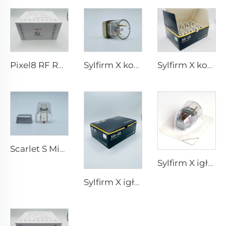
Pixel8 RF Rohrer Aesthetic końcówki 25 49 64
Sylfirm X końcówki do mikroigłowania rf X-25
Sylfirm X końcówki do mikroigłowania rf XE-25
Scarlet S Mikroigłowanie rf dwubiegunowe elektrody zużywalne końcówki 25pin
Sylfirm X igłowanie mikroigłowe końcówka rf sylfirm x XE-25 kaseton od firmy Viol
Sylfirm X igłowanie mikroigłowe pielęgnacja skóry końcówki sylfirm X XB-49