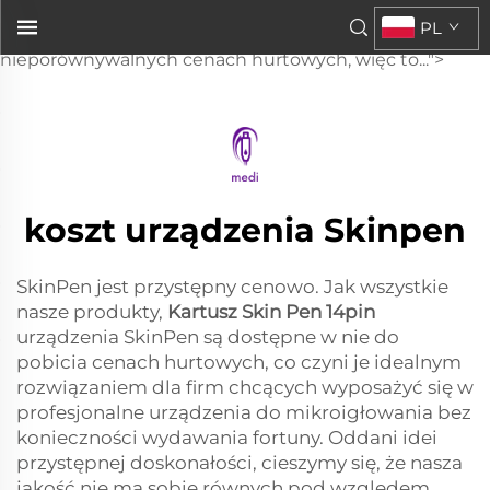
kartridż Skin Pen 14-pinowy
PL
, urządzenia SkinPen są dostępne w
nieporównywalnych cenach hurtowych, więc to...">
koszt urządzenia Skinpen
SkinPen jest przystępny cenowo. Jak wszystkie
nasze produkty,
Kartusz Skin Pen 14pin
urządzenia SkinPen są dostępne w nie do
pobicia cenach hurtowych, co czyni je idealnym
rozwiązaniem dla firm chcących wyposażyć się w
profesjonalne urządzenia do mikroigłowania bez
konieczności wydawania fortuny. Oddani idei
przystępnej doskonałości, cieszymy się, że nasza
jakość nie ma sobie równych pod względem