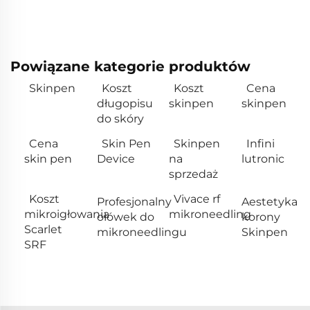
Powiązane kategorie produktów
Skinpen
Koszt
Koszt
Cena
długopisu
skinpen
skinpen
do skóry
Cena
Skin Pen
Skinpen
Infini
skin pen
Device
na
lutronic
sprzedaż
Koszt
Vivace rf
Profesjonalny
Aestetyka
mikroigłowania
mikroneedling
ołówek do
korony
Scarlet
mikroneedlingu
Skinpen
SRF