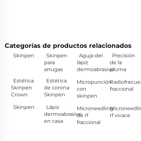
Categorías de productos relacionados
Skinpen
Skinpen
Aguja del
Precisión
para
lápiz
de la
arrugas
dermoabrasivo
pluma
Estética
Estética
Micropunción
Radiofrecue
Skinpen
de corona
con
fraccional
Crown
Skinpen
skinpen
Skinpen
Lápiz
Microneedling
Microneedli
dermoabrasivo
de rf
rf vivace
en casa
fraccional