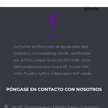
ahora
Cartuchos profesionales de agujas para lápiz
cutáneo y microneedling con RF, certificados
por la FDA y según la norma ISO 13485. Socio
OEM profesional para Vivace RF, Scarlet SRF,
Infini, Pixel8 y Sylfirm X Rejuvapen NXT needle.
PÓNGASE EN CONTACTO CON NOSOTROS
No.137, Zhongshanwulu, Distrito Yuexiu, Guangzhou,