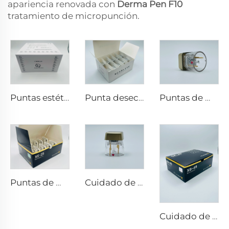
apariencia renovada con
Derma Pen F10
tratamiento de micropunción.
Puntas estéticas Pixel8 RF Rohrer 25 49 64
Punta desechable Scarlet S de microneedling rf con electrodos bi-polares 25pin
Puntas de microneedling rf Sylfirm X X-25
Puntas de microneedling rf Sylfirm X XE-25
Cuidado de la piel con microneedling rf Sylfirm X puntas Sylfirm X X-25
Cuidado de la piel con microneedling rf Sylfirm X puntas Sylfirm X XB-49