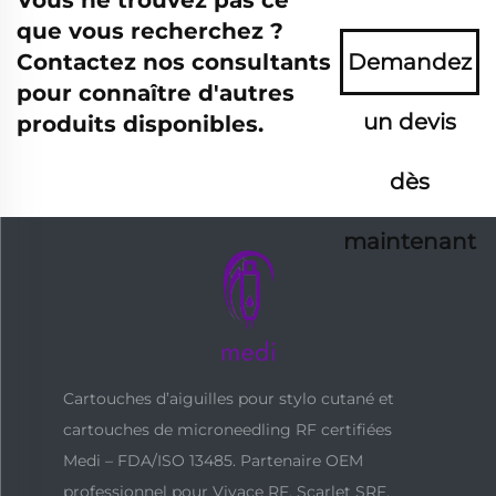
Vous ne trouvez pas ce
que vous recherchez ?
Contactez nos consultants
Demandez
pour connaître d'autres
un devis
produits disponibles.
dès
maintenant
Cartouches d’aiguilles pour stylo cutané et
cartouches de microneedling RF certifiées
Medi – FDA/ISO 13485. Partenaire OEM
professionnel pour Vivace RF, Scarlet SRF,