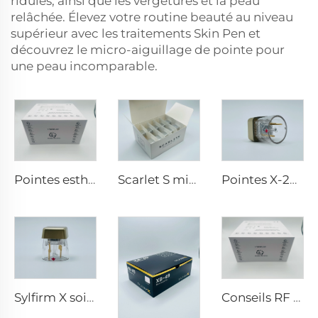
ridules, ainsi que les vergetures et la peau
relâchée. Élevez votre routine beauté au niveau
supérieur avec les traitements Skin Pen et
découvrez le micro-aiguillage de pointe pour
une peau incomparable.
Pointes esthétiques Pixel8 RF Rohrer 25 49 64
Scarlet S microneedling rf électrodes bipolaires embout jetable 25 broches
Pointes X-25 de microneedling Sylfirm X rf
Sylfirm X soins de la peau par microneedling rf embouts Sylfirm X X-25
Conseils RF pixel8