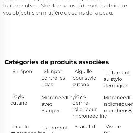
traitements au Skin Pen vous aideront à atteindre
vos objectifs en matière de soins de la peau.
Catégories de produits associées
Skinpen
Skinpen
Aiguille
Traitement
contre les
pour stylo
au stylo
rides
cutané
dermique
Stylo
Stylo
Microneedling
Microneedli
cutané
derma-
avec
radiofréque
roller pour
Skinpen
morpheus8
microneedling
Prix du
Scarlet rf
Vivace
Traitement