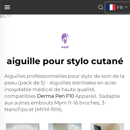
Derma Pen F10
FR
. Convient également aux autres dispositifs de 11 à 16
pi...">
aiguille pour stylo cutané
Aiguilles professionnelles pour stylo de soin de la
peau (pack de 5) - Aiguilles stérilisées en acier
inoxydable médical de haute qualité,
compatibles
Derma Pen F10
Appareil. S'adapte
aux autres embouts Mym 11-16 broches, 3-
NanoTips et (MYM-fillX).