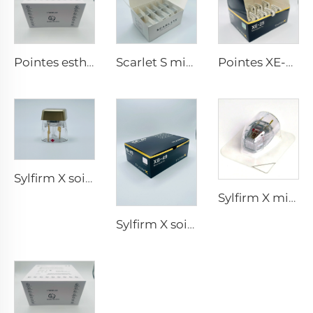
Pointes esthétiques Pixel8 RF Rohrer 25 49 64
Scarlet S microneedling rf électrodes bipolaires embout jetable 25 broches
Pointes XE-25 de microneedling Sylfirm X rf
Sylfirm X soins de la peau par microneedling rf embouts Sylfirm X X-25
Sylfirm X microneedling rf tip Sylfirm X XE-25 cartouche de Viol
Sylfirm X soins de la peau par microneedling rf embouts Sylfirm X XB-49