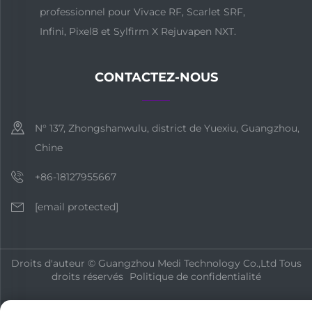
professionnel pour Vivace RF, Scarlet SRF,
Infini, Pixel8 et Sylfirm X Rejuvapen NXT.
CONTACTEZ-NOUS
N° 137, Zhongshanwulu, district de Yuexiu, Guangzhou,
Chine
+86-18127955667
[email protected]
Droits d'auteur © Guangzhou Medi Technology Co.,Ltd Tous
droits réservés
Politique de confidentialité