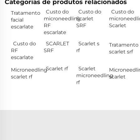
Categorias de produtos relacionados
Custo do
Custo do
Custo do
Tratamento
microneedling
Scarlet
microneedl
facial
RF
SRF
Scarlet
escarlate
escarlate
Custo do
SCARLET
Scarlet s
Tratamento
RF
SRF
rf
scarlet srf
escarlate
Scarlet rf
Scarlet
Microneedling
Microneedli
microneedling
scarlet rf
scarlet
rf