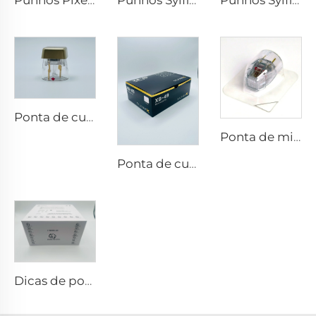
Punhos Pixel8 RF Rohrer Estético 25 49 64
Punhos Sylfirm X de microagulhamento com rf X-25
Punhos Sylfirm X de microagulhamento com rf XE-25
Ponta de cuidados com a pele com microneedling rf Sylfirm X X-25
Ponta de microneedling rf Sylfirm X XE-25 cartucho da Viol
Ponta de cuidados com a pele com microneedling rf Sylfirm X XB-49
Dicas de pontas RF pixel8