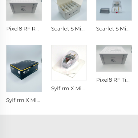
Pixel8 RF Rohrer Aesthetic 25 49 64 Spitzen
Scarlet S Microneedling RF-Bipolar-Elektroden Verbrauchsspitze 25-Pin
Scarlet S Microneedling RF-Bipolar-Elektroden Verbrauchsspitze 25-Pin
Pixel8 RF Tipps
Sylfirm X Microneedling RF-Spitze Sylfirm X XE-25 Kartusche von Viol
Sylfirm X Microneedling RF-Hautpflege Sylfirm X Spitzen XB-49