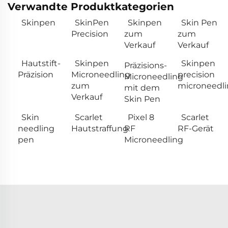
Verwandte Produktkategorien
Skinpen
SkinPen
Skinpen
Skin Pen
Precision
zum
zum
Verkauf
Verkauf
Hautstift-
Skinpen
Skinpen
Präzisions-
Präzision
Microneedling
precision
Microneedling
zum
microneedl
mit dem
Verkauf
Skin Pen
Skin
Scarlet
Pixel 8
Scarlet
needling
Hautstraffung
RF
RF-Gerät
pen
Microneedling