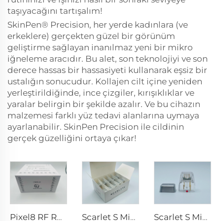
taşıyacağını tartışalım!
SkinPen® Precision, her yerde kadınlara (ve
erkeklere) gerçekten güzel bir görünüm
geliştirme sağlayan inanılmaz yeni bir mikro
iğneleme aracıdır. Bu alet, son teknolojiyi ve son
derece hassas bir hassasiyeti kullanarak eşsiz bir
ustalığın sonucudur. Kollajen cilt içine yeniden
yerleştirildiğinde, ince çizgiler, kırışıklıklar ve
yaralar belirgin bir şekilde azalır. Ve bu cihazın
malzemesi farklı yüz tedavi alanlarına uymaya
ayarlanabilir. SkinPen Precision ile cildinin
gerçek güzelliğini ortaya çıkar!
Pixel8 RF Rohrer Estetik 25 49 64 uçları
Scarlet S Mikroiğneleme rf Bi-polar Elektrotlar Tüketilebilir uç 25pin
Scarlet S Mikroiğneleme rf Bi-polar Elektrotlar Tüketilebilir uç 25pin