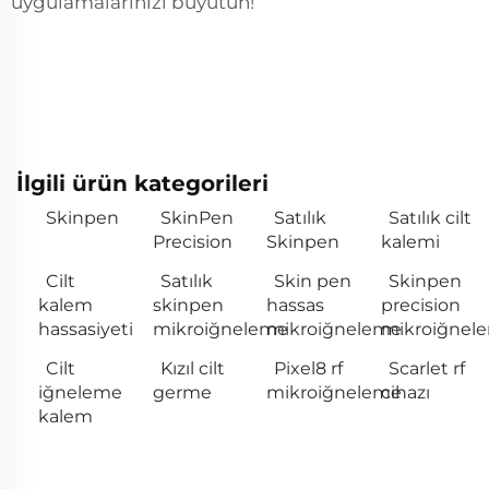
uygulamalarınızı büyütün!
İlgili ürün kategorileri
Skinpen
SkinPen
Satılık
Satılık cilt
Precision
Skinpen
kalemi
Cilt
Satılık
Skin pen
Skinpen
kalem
skinpen
hassas
precision
hassasiyeti
mikroiğneleme
mikroiğneleme
mikroiğnel
Cilt
Kızıl cilt
Pixel8 rf
Scarlet rf
iğneleme
germe
mikroiğneleme
cihazı
kalem