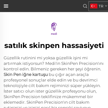
Skin Pen iğne kartrij...
TR
hakkında bilmeniz gereken her şeyi öğrenin.">
satılık skinpen hassasiyeti
Güzellik rutinini mi yoksa güzellik işini mi
artırmak istiyorsun? Medi'in SkinPen Precision'ını
kontrol edin. Bilmeniz gereken her şeyi öğrenin.
Skin Pen iğne kartuşu
bu çığır açan araçla
profesyonel sonuçlar elde edin ve bu devrimci
teknolojiyle cilt bakım rejiminizi süper yükleyin.
İster satıcı olun ister güzellik profesyonu olun,
SkinPen Precision teklifinize mükemmel bir
eklemedir. SkinPen Precision'ın cilt bakım
rutininizi ve işinizi nasıl bir sonraki seviyeye