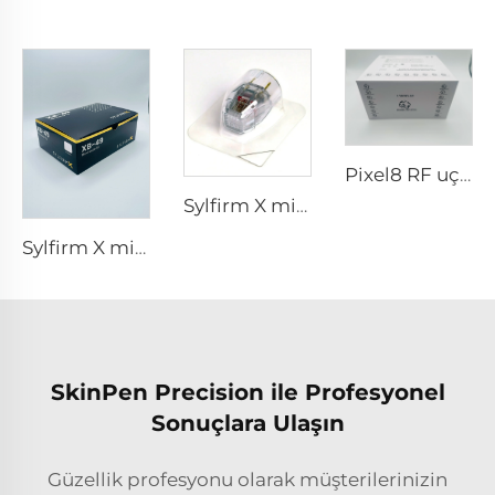
Pixel8 RF uçları
Sylfirm X mikroiğneleme rf ucu sylfirm x XE-25 kartuşu Viol'dan
Sylfirm X mikroiğneleme rf cilt bakımı sylfirm X uçları XB-49
SkinPen Precision ile Profesyonel
Sonuçlara Ulaşın
Güzellik profesyonu olarak müşterilerinizin