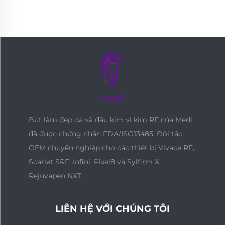
Bút làm đẹp da và đầu kim vi kim RF của Medi
đã được chứng nhận FDA/ISO13485. Đối tác
OEM chuyên nghiệp cho các thiết bị Vivace RF,
Scarlet SRF, Infini, Pixel8 và Sylfirm X
Rejuvapen NXT.
LIÊN HỆ VỚI CHÚNG TÔI