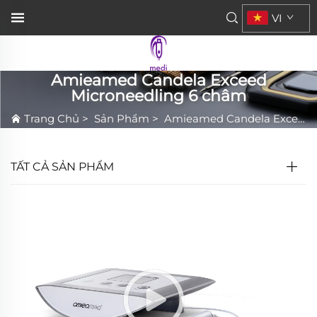
VI
Amieamed Candela Exceed
Microneedling 6 châm
Trang Chủ
>
Sản Phẩm
>
Amieamed Candela Exceed Microneedling 6 châm
TẤT CẢ SẢN PHẨM