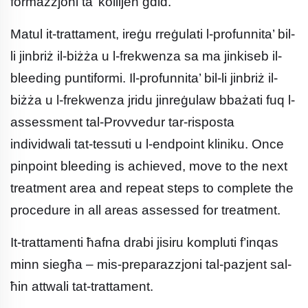
formazzjoni ta’ kollijen ġdid.
Matul it-trattament, ireġu rreġulati l-profunnita’ bil-
li jinbriż il-biżża u l-frekwenza sa ma jinkiseb il-
bleeding puntiformi. Il-profunnita’ bil-li jinbriż il-
biżża u l-frekwenza jridu jinreġulaw bbażati fuq l-
assessment tal-Provvedur tar-risposta
individwali tat-tessuti u l-endpoint kliniku. Once
pinpoint bleeding is achieved, move to the next
treatment area and repeat steps to complete the
procedure in all areas assessed for treatment.
It-trattamenti ħafna drabi jisiru kompluti f’inqas
minn siegħa – mis-preparazzjoni tal-pazjent sal-
ħin attwali tat-trattament.