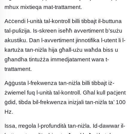
mhux mixtieqa mat-trattament.
Aċċendi l-unità tal-kontroll billi tibbajt il-buttuna
tal-pulizija. Is-skreen iseħħ avvertiment b’sużu
akustiku. Dan l-avvertiment jinnotifika l-utent li l-
kartuża tan-niżla hija għall-użu waħda biss u
għandha tintużża immedjatament wara t-
trattament.
Aġġusta l-frekwenza tan-niżla billi tibbajt iż-
żwiemel fuq l-unità tal-kontroll. Għal kull paċjent
ġdid, tibda bil-frekwenza inizjali tan-niżla ta’ 100
Hz.
Issa, rregola l-profundità tan-niżla. Id-dawwar il-