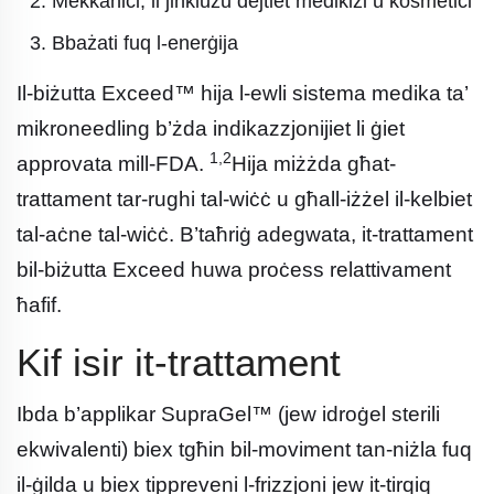
Mekkaniċi, li jinklużu dejtiet medikiżi u kosmetiċi
Bbażati fuq l-enerġija
Il-biżutta Exceed™ hija l-ewli sistema medika ta’
mikroneedling b’żda indikazzjonijiet li ġiet
1,2
approvata mill-FDA.
Hija miżżda għat-
trattament tar-rughi tal-wiċċ u għall-iżżel il-kelbiet
tal-aċne tal-wiċċ. B’taħriġ adegwata, it-trattament
bil-biżutta Exceed huwa proċess relattivament
ħafif.
Kif isir it-trattament
Ibda b’applikar SupraGel™ (jew idroġel sterili
ekwivalenti) biex tgħin bil-moviment tan-niżla fuq
il-ġilda u biex tippreveni l-frizzjoni jew it-tirqiq