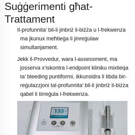
Suġġerimenti għat-
Trattament
Il-profunnita’ bil-li jinbriż il-biżża u l-frekwenza
ma jkunux meħtieġa li jinreġulaw
simultanjament.
Jekk il-Provvedur, wara l-assessment, ma
josserva x’iskontra l-endpoint kliniku mixtieqa
ta’ bleeding puntiformi, ikkunsidra li tibda bir-
reġulazzjoni tal-profunnita’ bil-li jinbriż il-biżża
qabel li tirreġula l-frekwenza.