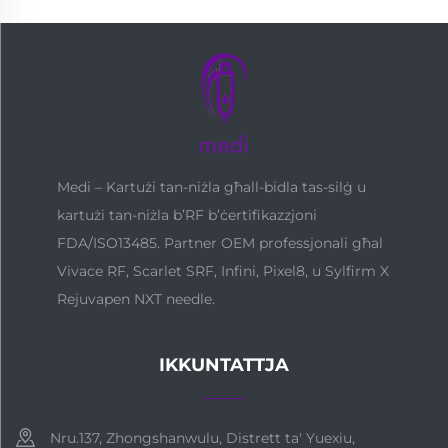
Medi – Kartużi tan-niżla għall-bidla tas-silġ u
kartużi tan-niżla b’RF b’ċertifikazzjoni
FDA/ISO13485. Partner OEM professjonali għal
Vivace RF, Scarlet SRF, Infini, Pixel8, u Sylfirm X
Rejuvapen NXT needle.
IKKUNTATTJA
Nru.137, Zhongshanwulu, Distrett ta' Yuexiu,