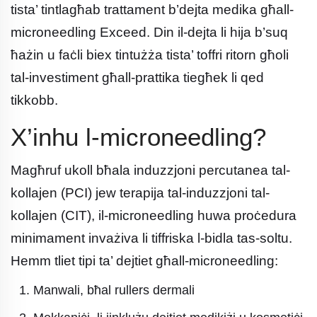
tista’ tintlagħab trattament b’dejta medika għall-
microneedling Exceed. Din il-dejta li hija b’suq
ħażin u faċli biex tintużża tista’ toffri ritorn għoli
tal-investiment għall-prattika tiegħek li qed
tikkobb.
X’inhu l-microneedling?
Magħruf ukoll bħala induzzjoni percutanea tal-
kollajen (PCI) jew terapija tal-induzzjoni tal-
kollajen (CIT), il-microneedling huwa proċedura
minimament invażiva li tiffriska l-bidla tas-soltu.
Hemm tliet tipi ta’ dejtiet għall-microneedling:
Manwali, bħal rullers dermali