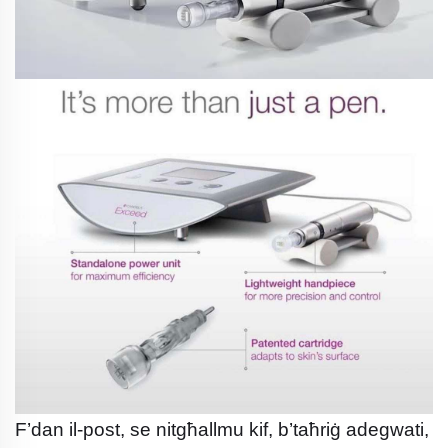
F’dan il-post, se nitgħallmu kif, b’taħriġ adegwati,