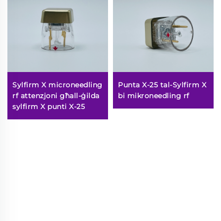
Sylfirm X microneedling
Punta X-25 tal-Sylfirm X
rf attenzjoni għall-ġilda
bi mikroneedling rf
sylfirm X punti X-25