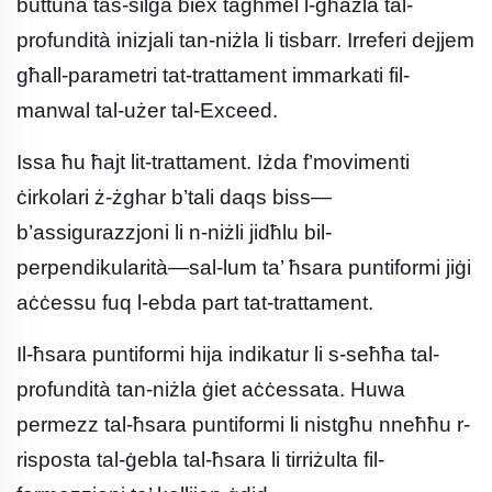
buttuna tas-silġa biex tagħmel l-għażla tal-
profundità inizjali tan-niżla li tisbarr. Irreferi dejjem
għall-parametri tat-trattament immarkati fil-
manwal tal-użer tal-Exceed.
Issa ħu ħajt lit-trattament. Iżda f’movimenti
ċirkolari ż-żghar b’tali daqs biss—
b’assigurazzjoni li n-niżli jidħlu bil-
perpendikularità—sal-lum ta’ ħsara puntiformi jiġi
aċċessu fuq l-ebda part tat-trattament.
Il-ħsara puntiformi hija indikatur li s-seħħa tal-
profundità tan-niżla ġiet aċċessata. Huwa
permezz tal-ħsara puntiformi li nistgħu nneħħu r-
risposta tal-ġebla tal-ħsara li tirriżulta fil-