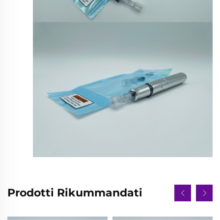
Prodotti Rikummandati