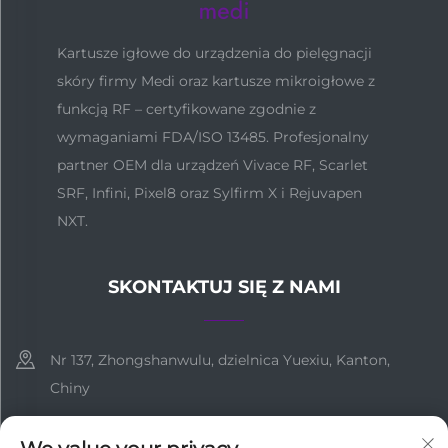
Kartusze igłowe do urządzenia do pielęgnacji
skóry firmy Medi oraz kartusze mikroigłowe z
funkcją RF – certyfikowane zgodnie z
wymaganiami FDA/ISO 13485. Profesjonalny
partner OEM dla urządzeń Vivace RF, Scarlet
SRF, Infini, Pixel8 oraz Sylfirm X i Rejuvapen
NXT.
SKONTAKTUJ SIĘ Z NAMI
Nr 137, Zhongshanwulu, dzielnica Yuexiu, Kanton,
Chiny
+86-18127955667