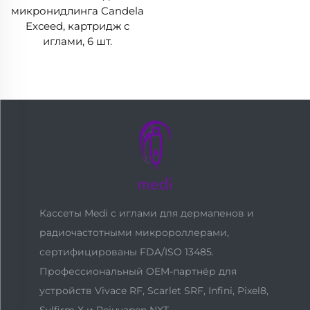
микронидлинга Candela
Exceed, картридж с
иглами, 6 шт.
Кассеты Medi с иглами для дермапенов и
радиочастотными микророллерами,
сертифицированы FDA/ISO 13485.
Профессиональный OEM-партнёр для
устройств Vivace RF, Scarlet SRF, Infini, Pixel8,
Sylfirm X и Rejuvapen NXT.