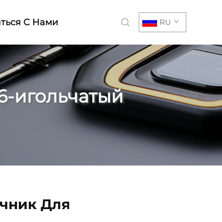
ться С Нами
RU
6-игольчатый
чник Для