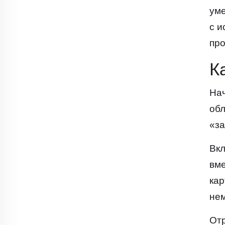
уме
с и
про
К
Нач
обл
«за
Вкл
вме
кар
нем
Отр