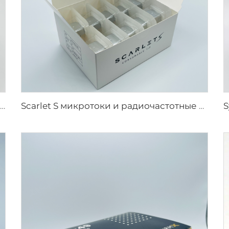
Pixel8 RF Rohrer Aesthetic 25 49 64 наконечники
Scarlet S микротоки и радиочастотные биполярные электроды, расходуемый наконечник 25pin