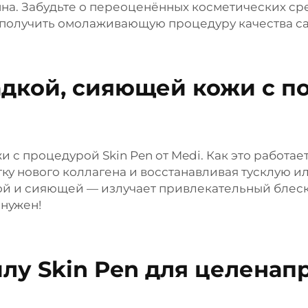
а. Забудьте о переоценённых косметических сре
en получить омолаживающую процедуру качества с
ладкой, сияющей кожи с 
с процедурой Skin Pen от Medi. Как это работае
ку нового коллагена и восстанавливая тусклую ил
гой и сияющей — излучает привлекательный блеск
нужен!
илу Skin Pen для целенап