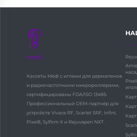
НА
Reju
Amie
наса
Кассеты Medi с иглами для дермапенов
Pixe
и радиочастотными микророллерами,
игол
сертифицированы FDA/ISO 13485.
Карт
Профессиональный OEM-партнёр для
Карт
устройств Vivace RF, Scarlet SRF, Infini,
Карт
Pixel8, Sylfirm X и Rejuvapen NXT.
Scar
Sylf