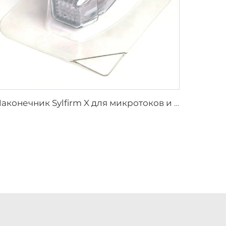
Наконечник Sylfirm X для микротоков и радиочастотного воздействия, картридж Sylfirm X XE-25 от Viol