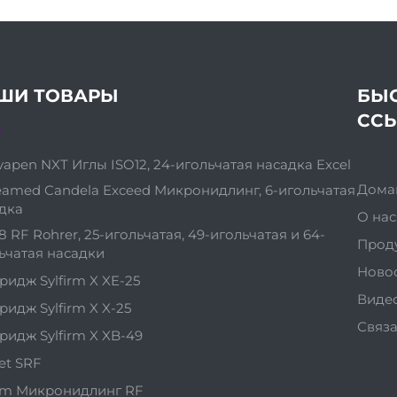
ШИ ТОВАРЫ
БЫ
СС
vapen NXT Иглы ISO12, 24-игольчатая насадка Excel
Дома
amed Candela Exceed Микронидлинг, 6-игольчатая
дка
О нас
l8 RF Rohrer, 25-игольчатая, 49-игольчатая и 64-
Прод
ьчатая насадки
Ново
ридж Sylfirm X XE-25
Виде
ридж Sylfirm X X-25
Связа
ридж Sylfirm X XB-49
let SRF
irm Микронидлинг RF