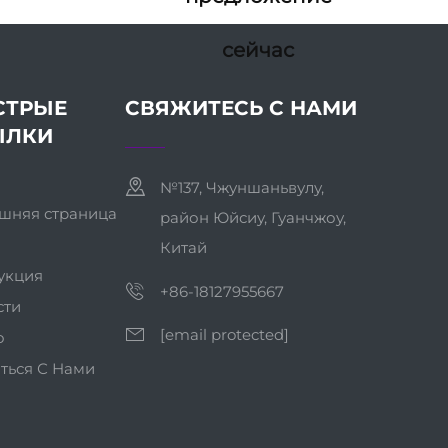
сейчас
СТРЫЕ
СВЯЖИТЕСЬ С НАМИ
ЫЛКИ
№137, Чжуншаньвулу,
шняя страница
район Юйсиу, Гуанчжоу,
Китай
укция
+86-18127955667
сти
[email protected]
о
ться С Нами