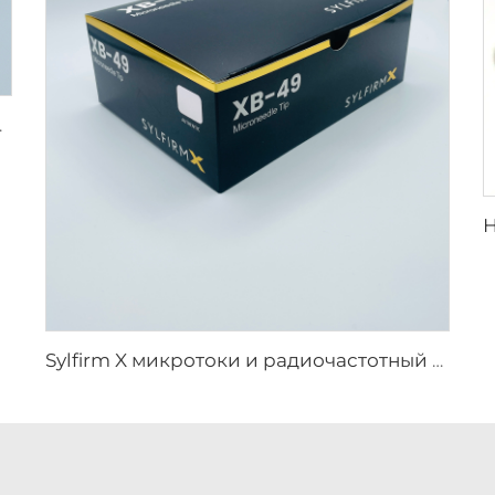
й наконечник 25pin
Sylfirm X микротоки и радиочастотный уход за кожей, наконечники Sylfirm X XB-49