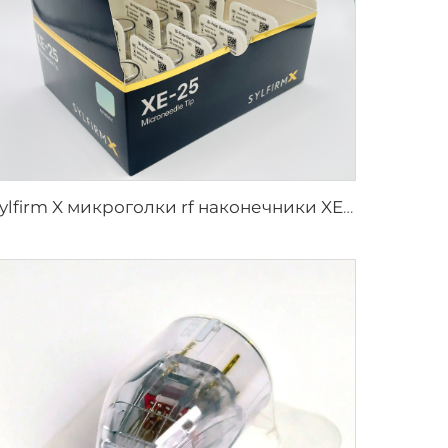
Sylfirm X микроголки rf наконечники XE-25