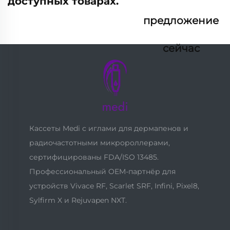
доступных товарах.
предложение
сейчас
Кассеты Medi с иглами для дермапенов и
радиочастотными микророллерами,
сертифицированы FDA/ISO 13485.
Профессиональный OEM-партнёр для
устройств Vivace RF, Scarlet SRF, Infini, Pixel8,
Sylfirm X и Rejuvapen NXT.