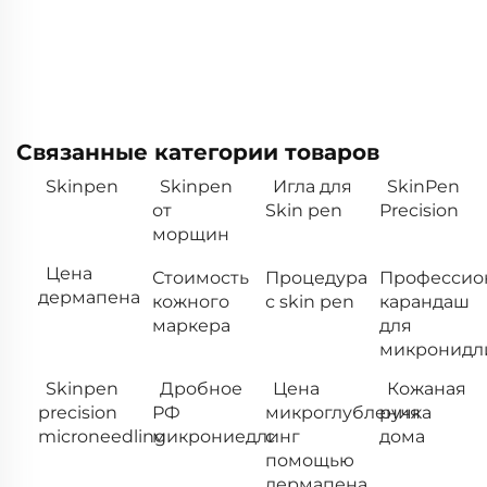
Связанные категории товаров
Skinpen
Skinpen
Игла для
SkinPen
от
Skin pen
Precision
морщин
Цена
Стоимость
Процедура
Профессио
дермапена
кожного
с skin pen
карандаш
маркера
для
микронидл
Skinpen
Дробное
Цена
Кожаная
precision
РФ
микроглубления
ручка
microneedling
микрониедлинг
с
дома
помощью
дермапена