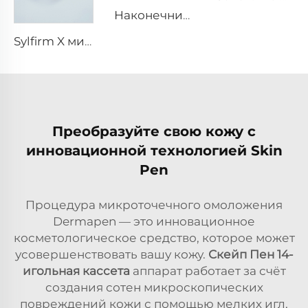
Наконечник Sylfirm X для микротоков и радиочастотного воздействия, картридж Sylfirm X XE-25 от Viol
Sylfirm X микротоки и радиочастотный уход за кожей, наконечники Sylfirm X XB-49
Преобразуйте свою кожу с
инновационной технологией Skin
Pen
Процедура микроточечного омоложения
Dermapen — это инновационное
косметологическое средство, которое может
усовершенствовать вашу кожу.
Скейп Пен 14-
игольная кассета
аппарат работает за счёт
создания сотен микроскопических
повреждений кожи с помощью мелких игл,