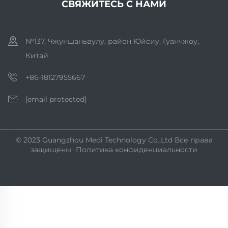
СВЯЖИТЕСЬ С НАМИ
№137, Чжуншаньвулу, район Юйсиу, Гуанчжоу,
Китай
+86-18127955667
[email protected]
© 2023 Guangzhou Medi Technology Co.,Ltd Все права
защищены
Политика конфиденциальности