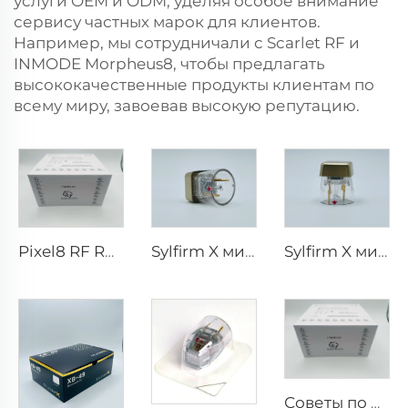
услуги OEM и ODM, уделяя особое внимание
сервису частных марок для клиентов.
Например, мы сотрудничали с Scarlet RF и
INMODE Morpheus8, чтобы предлагать
высококачественные продукты клиентам по
всему миру, завоевав высокую репутацию.
Pixel8 RF Rohrer Aesthetic 25 49 64 наконечники
Sylfirm X микроголки rf наконечники X-25
Sylfirm X микротоки и радиочастотный уход за кожей, наконечники Sylfirm X X-25
Советы по RF для pixel8