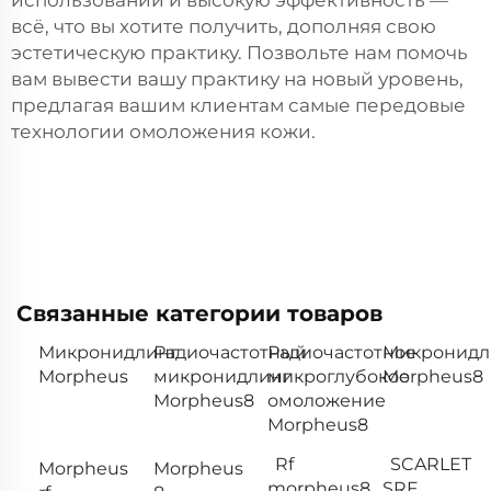
всё, что вы хотите получить, дополняя свою
эстетическую практику. Позвольте нам помочь
вам вывести вашу практику на новый уровень,
предлагая вашим клиентам самые передовые
технологии омоложения кожи.
Связанные категории товаров
Микронидлинг
Радиочастотный
Радиочастотное
Микронидл
Morpheus
микронидлинг
микроглубокое
Morpheus8
Morpheus8
омоложение
Morpheus8
Rf
SCARLET
Morpheus
Morpheus
morpheus8
SRF