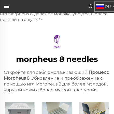
Morpheus 8
RU
, которая обновляет и преображает кожу с помощью
игл Morpheus 8, делая её моложе, упругее и более
нежной на ощупь:">
morpheus 8 needles
Откройте для себя омолаживающий
Процесс
Morpheus 8
Обновление и преображение с
помощью игл Morpheus 8 для более молодой,
упругой кожи с более мягкой текстурой: