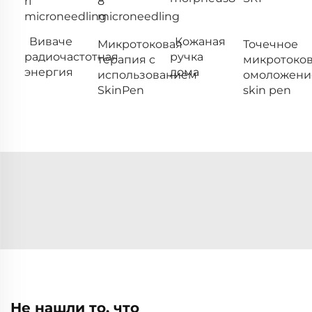
rf
8
microneedling
microneedling
Виваче
Кожаная
Микротоковая
Точечное
радиочастотная
ручка
терапия с
микротоко
энергия
дома
использованием
омоложени
SkinPen
skin pen
Не нашли то, что