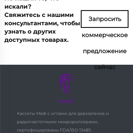
искали?
Свяжитесь с нашими
Запросить
консультантами, чтобы
узнать о других
коммерческое
доступных товарах.
предложение
сейчас
Кассеты Medi с иглами для дермапенов и
радиочастотными микророллерами,
сертифицированы FDA/ISO 13485.