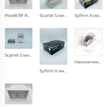
Pixel8 RF Rohrer Aesthetic 25 49 64 наконечники
Scarlet S микротоки и радиочастотные биполярные электроды, расходуемый наконечник 25pin
Sylfirm X микроголки rf наконечники XE-25
Scarlet S микротоки и радиочастотные биполярные электроды, расходуемый наконечник 25pin
Наконечник Sylfirm X для микротоков и радиочастотного воздействия, картридж Sylfirm X XE-25 от Viol
Sylfirm X микротоки и радиочастотный уход за кожей, наконечники Sylfirm X XB-49