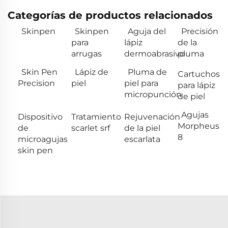
Categorías de productos relacionados
Skinpen
Skinpen
Aguja del
Precisión
para
lápiz
de la
arrugas
dermoabrasivo
pluma
Skin Pen
Lápiz de
Pluma de
Cartuchos
Precision
piel
piel para
para lápiz
micropunción
de piel
Agujas
Dispositivo
Tratamiento
Rejuvenación
Morpheus
de
scarlet srf
de la piel
8
microagujas
escarlata
skin pen