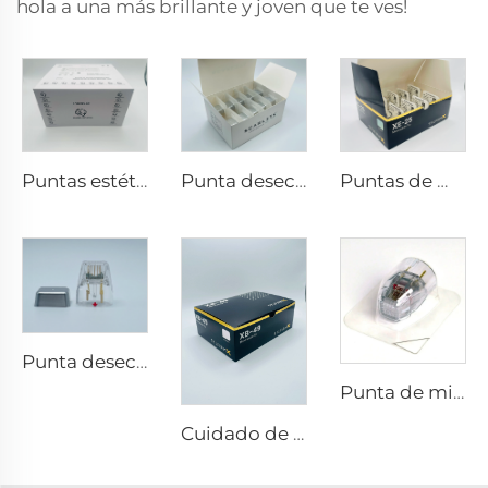
hola a una más brillante y joven que te ves!
Puntas estéticas Pixel8 RF Rohrer 25 49 64
Punta desechable Scarlet S de microneedling rf con electrodos bi-polares 25pin
Puntas de microneedling rf Sylfirm X XE-25
Punta desechable Scarlet S de microneedling rf con electrodos bi-polares 25pin
Punta de microneedling rf Sylfirm X XE-25 cartucho de Sylfirm X de Viol
Cuidado de la piel con microneedling rf Sylfirm X puntas Sylfirm X XB-49