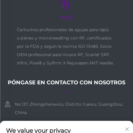
Cartuchos profesionales de agujas para lápiz
cutáneo y microneedling con RF, certificados
por la FDA y según la norma ISO 13485. Socio
OEM profesional para Vivace RF, Scarlet SRF,
Infini, Pixel8 y Sylfirm X Rejuvapen NXT needle.
PÓNGASE EN CONTACTO CON NOSOTROS
No.137, Zhongshanwulu, Distrito Yuexiu, Guangzhou,
China
+86-18127955667
We value your privacy