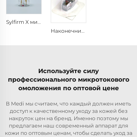
Sylfirm X микротоки и радиочастотный уход за кожей, наконечники Sylfirm X X-25
Наконечник Sylfirm X для микротоков и радиочастотного воздействия, картридж Sylfirm X XE-25 от Viol
Используйте силу
профессионального микротокового
омоложения по оптовой цене
В Medi мы считаем, что каждый должен иметь
доступ к качественному уходу за кожей без
накруток цен на бренд. Именно поэтому мы
предлагаем наш современный аппарат для
кожи по оптовым ценам, чтобы сделать уход за