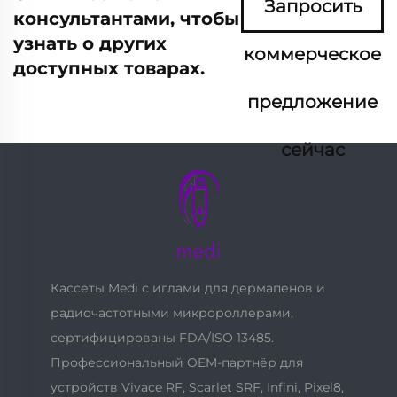
Запросить
консультантами, чтобы
узнать о других
коммерческое
доступных товарах.
предложение
сейчас
Кассеты Medi с иглами для дермапенов и
радиочастотными микророллерами,
сертифицированы FDA/ISO 13485.
Профессиональный OEM-партнёр для
устройств Vivace RF, Scarlet SRF, Infini, Pixel8,