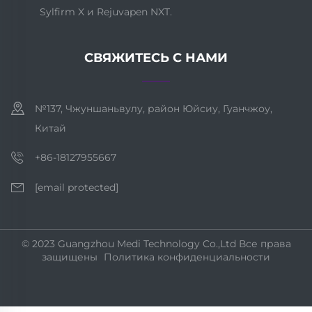
Sylfirm X и Rejuvapen NXT.
СВЯЖИТЕСЬ С НАМИ
№137, Чжуншаньвулу, район Юйсиу, Гуанчжоу,
Китай
+86-18127955667
[email protected]
© 2023 Guangzhou Medi Technology Co.,Ltd Все права
защищены
Политика конфиденциальности