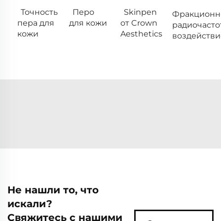
Точность
Перо
Skinpen
Фракционн
пера для
для кожи
от Crown
радиочасто
кожи
Aesthetics
воздействи
Не нашли то, что
искали?
Свяжитесь с нашими