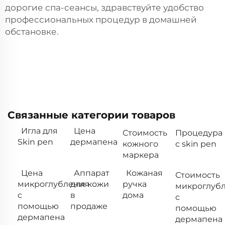
дорогие спа-сеансы, здравствуйте удобство
профессиональных процедур в домашней
обстановке.
Связанные категории товаров
Игла для
Цена
Стоимость
Процедура
Skin pen
дермапена
кожного
с skin pen
маркера
Цена
Аппарат
Кожаная
Стоимость
микроглубления
для кожи
ручка
микроглуб
с
в
дома
с
помощью
продаже
помощью
дермапена
дермапена