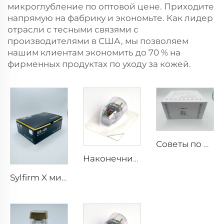
микроглубление по оптовой цене. Приходите
напрямую на фабрику и экономьте. Как лидер
отрасли с тесными связями с
производителями в США, мы позволяем
нашим клиентам экономить до 70 % на
фирменных продуктах по уходу за кожей.
Советы по RF для pixel8
Наконечник Sylfirm X для микротоков и радиочастотного воздействия, картридж Sylfirm X XE-25 от Viol
Sylfirm X микротоки и радиочастотный уход за кожей, наконечники Sylfirm X XB-49