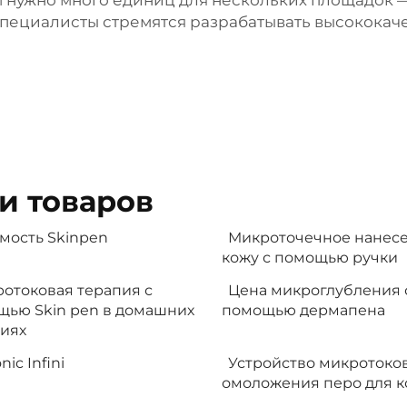
м нужно много единиц для нескольких площадок 
специалисты стремятся разрабатывать высокока
и товаров
мость Skinpen
Микроточечное нанесе
кожу с помощью ручки
отоковая терапия с
Цена микроглубления 
щью Skin pen в домашних
помощью дермапена
иях
nic Infini
Устройство микротоко
омоложения перо для 