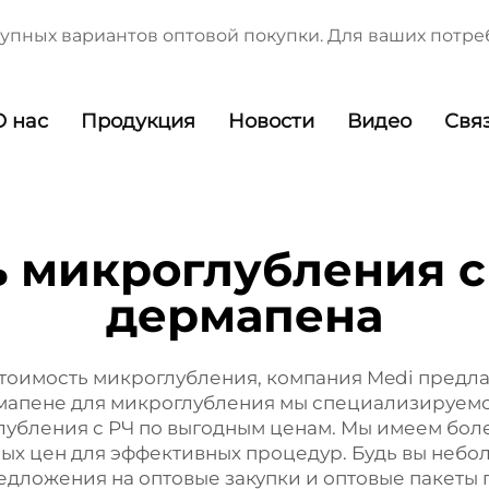
тупных вариантов оптовой покупки. Для ваших потр
О нас
Продукция
Новости
Видео
Свя
ь микроглубления 
дермапена
тоимость микроглубления, компания Medi предла
рмапене для микроглубления мы специализируемс
убления с РЧ по выгодным ценам. Мы имеем более
ых цен для эффективных процедур. Будь вы небо
дложения на оптовые закупки и оптовые пакеты г