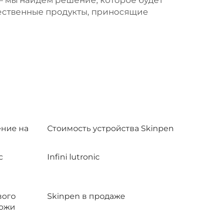
— мы найдём решение, которое будет
чественные продукты, приносящие
ние на
Стоимость устройства Skinpen
с
Infini lutronic
вого
Skinpen в продаже
кожи