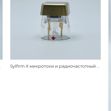
й наконечник 25pin
Sylfirm X микротоки и радиочастотный уход за кожей, наконечники Sylfirm X X-25