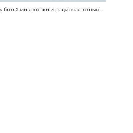
Sylfirm X микротоки и радиочастотный уход за кожей, наконечники Sylfirm X XB-49