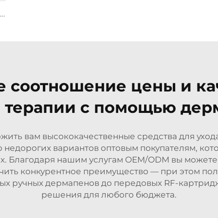
Наконечник Sylfirm X для микротоков и радиочастотного воздействия, картридж Sylfirm X XE-25 от Viol
 соотношение цены и кач
 терапии с помощью дер
жить вам высококачественные средства для ухода
 недорогих вариантов оптовым покупателям, ко
х. Благодаря нашим услугам OEM/ODM вы можете 
чить конкурентное преимущество — при этом полу
вых ручных дермапенов до передовых RF-картрид
решения для любого бюджета.