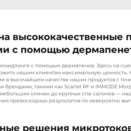
на высококачественные 
ии с помощью дермапене
ронидлинге с помощью дермапенов. Здесь на сце
ожить нашим клиентам максимальную ценность. 
ыми в высочайшем качестве наших продуктов с точ
брендами, такими как Scarlet RF и IMMODE Morphe
т небольших клиник до крупных спа-салонов — н
ия превосходных результатов по невероятно вы
ные решения микротоков