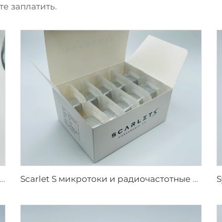
те заплатить.
Pixel8 RF Rohrer Aesthetic 25 49 64 наконечники
Scarlet S микротоки и радиочастотные биполярные электроды, расходуемый наконечник 25pin