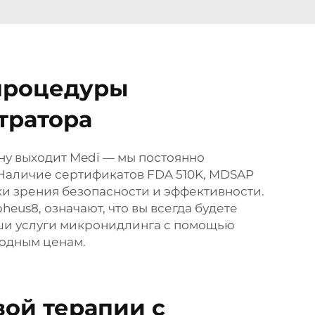
процедуры
тратора
ну выходит Medi — мы постоянно
Наличие сертификатов FDA 510K, MDSAP
ки зрения безопасности и эффективности.
us8, означают, что вы всегда будете
аши услуги микронидлинга с помощью
годным ценам.
ой терапии с