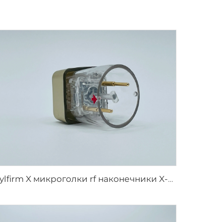
Sylfirm X микроголки rf наконечники X-25