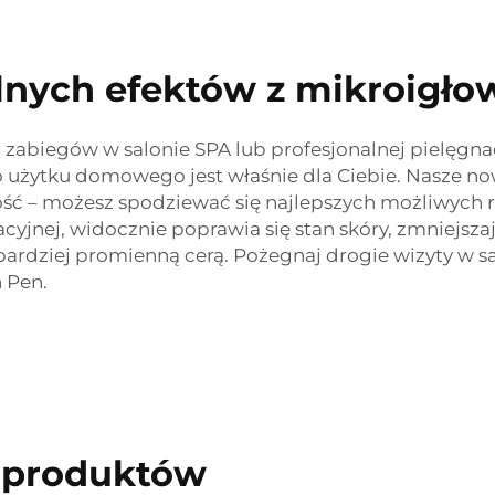
lnych efektów z mikroigło
h zabiegów w salonie SPA lub profesjonalnej pielęgna
do użytku domowego jest właśnie dla Ciebie. Nasze n
ć – możesz spodziewać się najlepszych możliwych re
nej, widocznie poprawia się stan skóry, zmniejszają
i bardziej promienną cerą. Pożegnaj drogie wizyty w s
 Pen.
 produktów