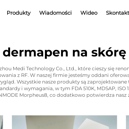
Produkty
Wiadomości
Wideo
Skontakt
dermapen na skórę
ou Medi Technology Co., Ltd., które cieszy się ren
ania z RF. W naszej firmie jesteśmy oddani oferowa
wygląd. Wszystkie nasze produkty są zaprojektowane 
 standardy i wymagania, w tym FDA 510K, MDSAP, IS
i INMODE Morpheus8, co dodatkowo potwierdza nasz 