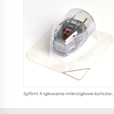
Sylfirm X igłowanie mikroigłowe końcówka rf sylfirm x XE-25 kaseton od f