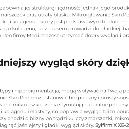
zapewnia jej strukturę i jędrność; jednak jego produ
marszczek oraz utraty blasku. Mikroigłowanie Skin 
ukcji kolagenu – który jest podstawowym budulcem
go kolagenu, co z czasem prowadzi do gładkiej, bard
Pen firmy Medi możesz utrzymać dobry wygląd i pr
adniejszy wygląd skóry dzi
ozstępy i hiperpigmentacja, mogą wpływać na Twoją pe
 Skin Pen może stanowić bezpieczny i prosty sposób 
owane mikrouszkodzenia stymulują naturalne procesy
kolagenu i elastyny, co poprawia wygląd blizn pouraz
czy chodzi o blizny po trądziku, czy zmarszczki, mi
nąć jaśniejszy i gładki wygląd skóry.
Sylfirm X XE-