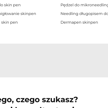
do skin pen
Pędzel do mikroneedlin
oigłowanie skinpen
Needling długopisem do
 skin pen
Dermapen skinpen
ego, czego szukasz?