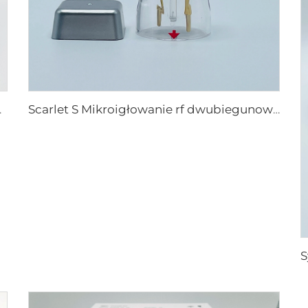
 rf XE-25
Scarlet S Mikroigłowanie rf dwubiegunowe elektrody zużywalne końcówki 25pin