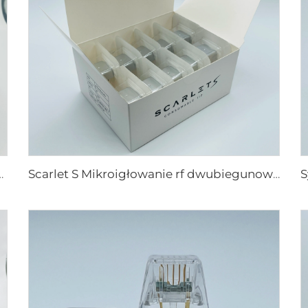
etic końcówki 25 49 64
Scarlet S Mikroigłowanie rf dwubiegunowe elektrody zużywalne końcówki 25pin