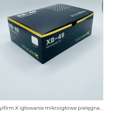
Sylfirm X igłowanie mikroigłowe pielęgnacja skóry końcówki sylfirm X XB-49