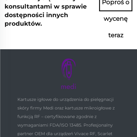
Poproś o
konsultantami w sprawie
dostępności innych
wycenę
produktów.
teraz
Kartusze igłowe do urządzenia do pielęgnacji
skóry firmy Medi oraz kartusze mikroigłowe z
funkcją RF – certyfikowane zgodnie z
wymaganiami FDA/ISO 13485. Profesjonalny
partner OEM dla urządzeń Vivace RF, Scarlet