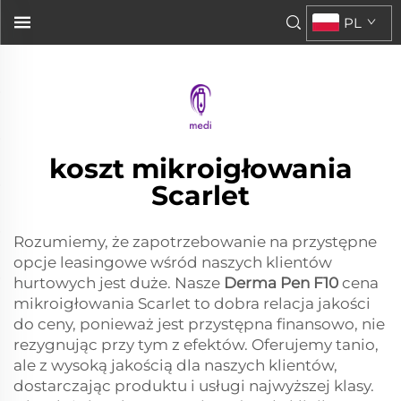
Derma Pen F10 do leczenia blizn stanowi doskonałą
PL
wartość za zapłacone pieniądze...">
koszt mikroigłowania
Scarlet
Rozumiemy, że zapotrzebowanie na przystępne
opcje leasingowe wśród naszych klientów
hurtowych jest duże. Nasze
Derma Pen F10
cena
mikroigłowania Scarlet to dobra relacja jakości
do ceny, ponieważ jest przystępna finansowo, nie
rezygnując przy tym z efektów. Oferujemy tanio,
ale z wysoką jakością dla naszych klientów,
dostarczając produktu i usługi najwyższej klasy.