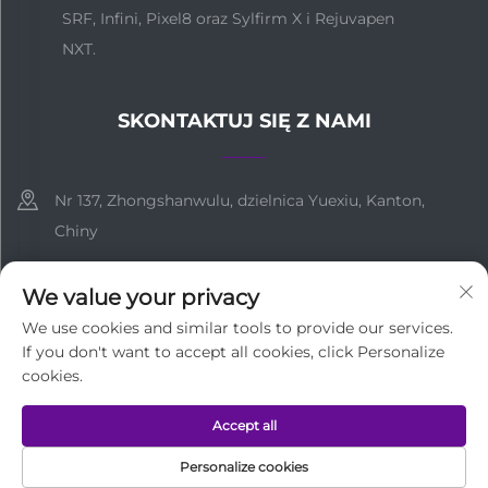
SRF, Infini, Pixel8 oraz Sylfirm X i Rejuvapen
NXT.
SKONTAKTUJ SIĘ Z NAMI
Nr 137, Zhongshanwulu, dzielnica Yuexiu, Kanton,
Chiny
+86-18127955667
We value your privacy
[email protected]
We use cookies and similar tools to provide our services.
If you don't want to accept all cookies, click Personalize
cookies.
Prawa autorskie © Guangzhou Medi Technology Co.,Ltd
Accept all
Wszelkie prawa zastrzeżone
Polityka prywatności
Personalize cookies