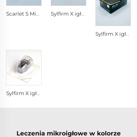
Scarlet S Mikroigłowanie rf dwubiegunowe elektrody zużywalne końcówki 25pin
Sylfirm X igłowanie mikroigłowe pielęgnacja skóry końcówki sylfirm X X-25
Sylfirm X igłowanie mikroigłowe pielęgnacja skóry końcówki sylfirm X XB-49
Sylfirm X igłowanie mikroigłowe końcówka rf sylfirm x XE-25 kaseton od firmy Viol
Leczenia mikroigłowe w kolorze