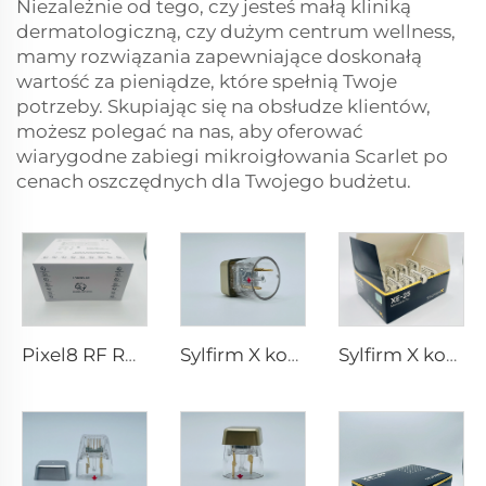
Niezależnie od tego, czy jesteś małą kliniką
dermatologiczną, czy dużym centrum wellness,
mamy rozwiązania zapewniające doskonałą
wartość za pieniądze, które spełnią Twoje
potrzeby. Skupiając się na obsłudze klientów,
możesz polegać na nas, aby oferować
wiarygodne zabiegi mikroigłowania Scarlet po
cenach oszczędnych dla Twojego budżetu.
Pixel8 RF Rohrer Aesthetic końcówki 25 49 64
Sylfirm X końcówki do mikroigłowania rf X-25
Sylfirm X końcówki do mikroigłowania rf XE-25