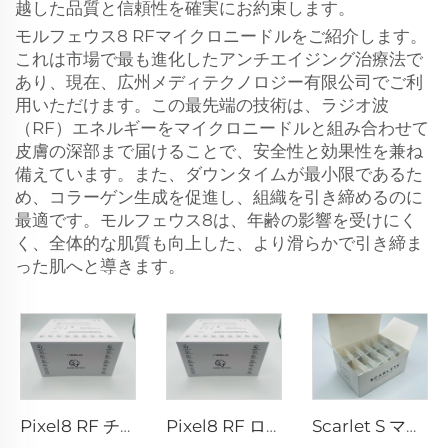
越した品質と信頼性を確実にお約束します。
モルフェウス8 RFマイクロニードルをご紹介します。
これは市場で最も進化したアンチエイジング治療法で
あり、現在、広州メディテクノロジー有限公司でご利
用いただけます。この最先端の技術は、ラジオ波
（RF）エネルギーをマイクロニードルと組み合わせて
皮膚の深部まで届けることで、安全性と効果性を兼ね
備えています。また、ダウンタイムが最小限であるた
め、コラーゲン生成を促進し、組織を引き締めるのに
最適です。モルフェウス8は、年齢の影響を受けにく
く、全体的な肌質も向上した、より滑らかで引き締ま
った肌へと導きます。
Pixel8 RF チップ
Pixel8 RF ローラー・エスセティック 25 49 64 本
Scarlet S マイクロニードルRF バイポーラー電極 消耗品チップ 25ピン