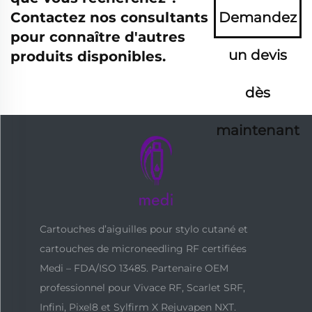
Contactez nos consultants
Demandez
pour connaître d'autres
un devis
produits disponibles.
dès
maintenant
Cartouches d’aiguilles pour stylo cutané et
cartouches de microneedling RF certifiées
Medi – FDA/ISO 13485. Partenaire OEM
professionnel pour Vivace RF, Scarlet SRF,
Infini, Pixel8 et Sylfirm X Rejuvapen NXT.