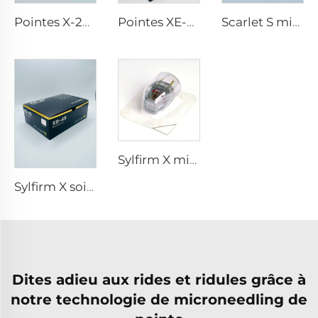
Pointes X-25 de microneedling Sylfirm X rf
Pointes XE-25 de microneedling Sylfirm X rf
Scarlet S microneedling rf électrodes bipolaires embout jetable 25 broches
Sylfirm X microneedling rf tip Sylfirm X XE-25 cartouche de Viol
Sylfirm X soins de la peau par microneedling rf embouts Sylfirm X XB-49
Dites adieu aux rides et ridules grâce à
notre technologie de microneedling de