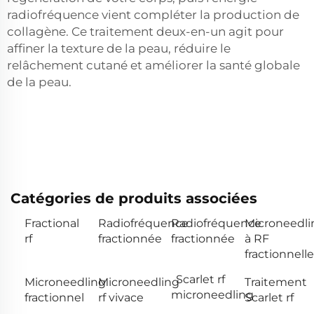
radiofréquence vient compléter la production de
collagène. Ce traitement deux-en-un agit pour
affiner la texture de la peau, réduire le
relâchement cutané et améliorer la santé globale
de la peau.
Catégories de produits associées
Fractional
Radiofréquence
Radiofréquence
Microneedli
rf
fractionnée
fractionnée
à RF
fractionnelle
Scarlet rf
Microneedling
Microneedling
Traitement
microneedling
fractionnel
rf vivace
Scarlet rf