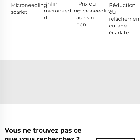
Infini
Prix du
Microneedling
Réduction
microneedling
microneedling
scarlet
du
rf
au skin
relâchemen
pen
cutané
écarlate
Vous ne trouvez pas ce
que vous recherchez ?