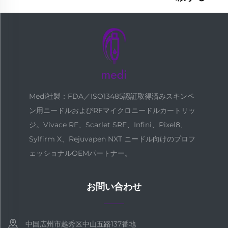
Medi社製：FDA／ISO13485認証取得済みスキンペ
ン用ニードルおよびRFマイクロニードルカートリッ
ジ。Vivace RF、Scarlet SRF、Infini、Pixel8、
Sylfirm X、Rejuvapen NXT ニードル向けのプロフ
ェッショナルOEMパートナー。
お問い合わせ
中国広州市越秀区中山五路137番地