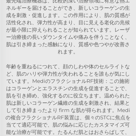
最先端治療機器は、比較的深い治療領域に有意な熱エ
ネルギーを届けることができ、新しいコラーゲンの生
成を刺激・促進します。この作用により、肌の質感が
活性化され、弾力性が高まり、目に見える老化の兆候
が最小限に抑えられることが知られています。レーザ
ー治療後の長いダウンタイムや痛みを伴うことなく、
肌は引き締まった感触になり、質感や色つやが改善さ
れます。
年齢を重ねるにつれて、顔のしわや体のセルライトな
ど、肌のハリや弾力性が失われることを誰もが気にし
ています。MediのフラクショナルRF技術：この施術
はコラーゲンとエラスチンの生成を促進することで、
肌を引き締め、強化するのに役立ちます。温められた
肌は新しいコラーゲン繊維の生成を刺激され、結果と
して引き締まったより firm な肌が得られます。Medi
の複合フラクショナルRF装置は、個々のSTCに焦点を
当てて適応可能で、肌の悩みに応じたカスタマイズ可
能な治療が可能です。たるんだ肌とはおさらばして、