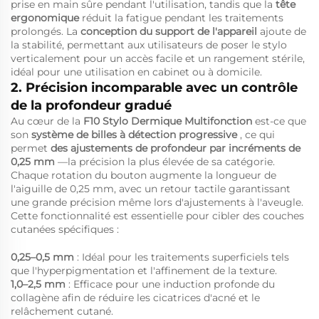
prise en main sûre pendant l'utilisation, tandis que la
tête
ergonomique
réduit la fatigue pendant les traitements
prolongés. La
conception du support de l'appareil
ajoute de
la stabilité, permettant aux utilisateurs de poser le stylo
verticalement pour un accès facile et un rangement stérile,
idéal pour une utilisation en cabinet ou à domicile.
2. Précision incomparable avec un contrôle
de la profondeur gradué
Au cœur de la
F10 Stylo Dermique Multifonction
est-ce que
son
système de billes à détection progressive
, ce qui
permet
des ajustements de profondeur par incréments de
0,25 mm
—la précision la plus élevée de sa catégorie.
Chaque rotation du bouton augmente la longueur de
l'aiguille de 0,25 mm, avec un retour tactile garantissant
une grande précision même lors d'ajustements à l'aveugle.
Cette fonctionnalité est essentielle pour cibler des couches
cutanées spécifiques :
0,25–0,5 mm
: Idéal pour les traitements superficiels tels
que l'hyperpigmentation et l'affinement de la texture.
1,0–2,5 mm
: Efficace pour une induction profonde du
collagène afin de réduire les cicatrices d'acné et le
relâchement cutané.