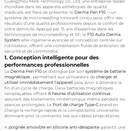
Guangzhou Medi Technology co., Ltd, une entreprise leader
mondiale dans les appareils esthétiques de qualité
médicale, est fière de présenter le
Derma Pen F10
—un
système de microneedling innovant conçu pour offrir des
résultats d'une qualité professionnelle depuis le confort de
votre domicile. Appuyé par 15 ans d'expertise dans les
technologies de microneedling et RF, le
F10 Auto Derma
System
allie ingénierie avancée et conception centrée sur
l'utilisateur, offrant une combinaison fluide de précision, de
sécurité et de commodité.
1. Conception intelligente pour des
performances professionnelles
La
Derma Pen F10
se distingue par son
système de batterie
magnétique
, permettant aux utilisateurs de
charger et
utiliser immédiatement l'appareil
sans avoir à attendre la
fin d'un cycle de charge. Deux batteries magnétiques
remplaçables offrent
6 heures d'utilisation continue
,
assurant des traitements ininterrompus même pendant les
séances prolongées. Le
Port de charge Type-C
prend en
charge la recharge rapide et la compatibilité universelle,
éliminant ainsi la contrainte liée aux câbles propriétaires.
A
poignée amovible en silicone anti-dérapante
garantit une