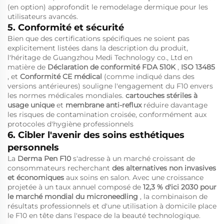
(en option) approfondit le remodelage dermique pour les
utilisateurs avancés.
5. Conformité et sécurité
Bien que des certifications spécifiques ne soient pas
explicitement listées dans la description du produit,
l'héritage de Guangzhou Medi Technology co., Ltd en
matière de
Déclaration de conformité FDA 510K
,
ISO 13485
, et
Conformité CE médical
(comme indiqué dans des
versions antérieures) souligne l'engagement du F10 envers
les normes médicales mondiales.
cartouches stériles à
usage unique
et
membrane anti-reflux
réduire davantage
les risques de contamination croisée, conformément aux
protocoles d'hygiène professionnels
6. Cibler l'avenir des soins esthétiques
personnels
La
Derma Pen F10
s'adresse à un marché croissant de
consommateurs recherchant
des alternatives non invasives
et économiques
aux soins en salon. Avec une croissance
projetée à un taux annuel composé de
12,3 % d'ici 2030 pour
le marché mondial du microneedling
, la combinaison de
résultats professionnels et d'une utilisation à domicile place
le F10 en tête dans l'espace de la beauté technologique.