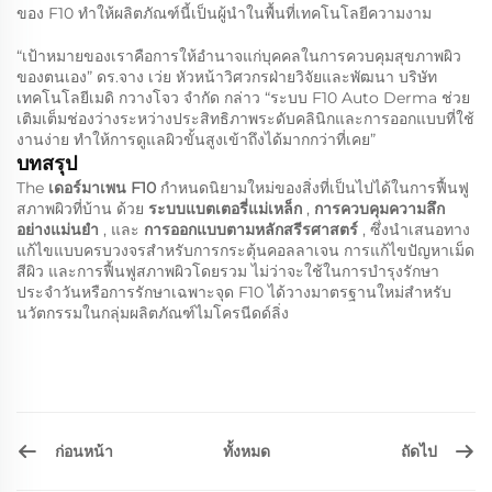
ของ F10 ทำให้ผลิตภัณฑ์นี้เป็นผู้นำในพื้นที่เทคโนโลยีความงาม
“เป้าหมายของเราคือการให้อำนาจแก่บุคคลในการควบคุมสุขภาพผิว
ของตนเอง” ดร.จาง เว่ย หัวหน้าวิศวกรฝ่ายวิจัยและพัฒนา บริษัท
เทคโนโลยีเมดิ กวางโจว จำกัด กล่าว “ระบบ F10 Auto Derma ช่วย
เติมเต็มช่องว่างระหว่างประสิทธิภาพระดับคลินิกและการออกแบบที่ใช้
งานง่าย ทำให้การดูแลผิวขั้นสูงเข้าถึงได้มากกว่าที่เคย”
บทสรุป
The
เดอร์มาเพน F10
กำหนดนิยามใหม่ของสิ่งที่เป็นไปได้ในการฟื้นฟู
สภาพผิวที่บ้าน ด้วย
ระบบแบตเตอรี่แม่เหล็ก
,
การควบคุมความลึก
อย่างแม่นยำ
, และ
การออกแบบตามหลักสรีรศาสตร์
, ซึ่งนำเสนอทาง
แก้ไขแบบครบวงจรสำหรับการกระตุ้นคอลลาเจน การแก้ไขปัญหาเม็ด
สีผิว และการฟื้นฟูสภาพผิวโดยรวม ไม่ว่าจะใช้ในการบำรุงรักษา
ประจำวันหรือการรักษาเฉพาะจุด F10 ได้วางมาตรฐานใหม่สำหรับ
นวัตกรรมในกลุ่มผลิตภัณฑ์ไมโครนีดด์ลิ่ง
ก่อนหน้า
ถัดไป
ทั้งหมด