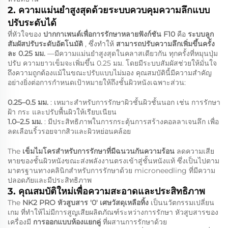
2. ความแม่นยำสูงสุดด้วยระบบควบคุมความลึกแบบ
ปรับระดับได้
ที่หัวใจของ
ปากกาเพนต์เพื่อการรักษาหลายฟังก์ชัน F10
คือ
ระบบลูก
สัมผัสปรับระดับอัตโนมัติ
, ซึ่งทำให้
สามารถปรับความลึกเพิ่มขึ้นครั้ง
ละ 0.25 มม.
—มีความแม่นยำสูงสุดในคลาสเดียวกัน ทุกครั้งที่หมุนปุ่ม
ปรับ ความยาวเข็มจะเพิ่มขึ้น 0.25 มม. โดยมีระบบสัมผัสช่วยให้มั่นใจ
ถึงความถูกต้องแม้ในขณะปรับแบบไม่มอง คุณสมบัตินี้มีความสำคัญ
อย่างยิ่งต่อการกำหนดเป้าหมายให้ถึงชั้นผิวหนังเฉพาะส่วน:
0.25–0.5 มม.
: เหมาะสำหรับการรักษาผิวชั้นผิวชั้นนอก เช่น การรักษา
ฝ้า กระ และปรับพื้นผิวให้เรียบเนียน
1.0–2.5 มม.
: มีประสิทธิภาพในการกระตุ้นการสร้างคอลลาเจนลึก เพื่อ
ลดเลือนริ้วรอยจากสิวและผิวหย่อนคล้อย
The
เข็มไมโครสำหรับการรักษาที่มีฉนวนกันความร้อน
ลดความเสีย
หายของชั้นผิวหนังขณะส่งพลังงานตรงเข้าสู่ชั้นหนังแท้ ซึ่งเป็นไปตาม
มาตรฐานทางคลินิกสำหรับการรักษาด้วย microneedling ที่มีความ
ปลอดภัยและมีประสิทธิภาพ
3. คุณสมบัติใหม่เพื่อความสะอาดและประสิทธิภาพ
The
NK2 PRO หัวสูบสาร '0' เศษวัสดุเหลือทิ้ง
เป็นนวัตกรรมเปลี่ยน
เกม ที่ทำให้ไม่มีการสูญเสียผลิตภัณฑ์ระหว่างการรักษา หัวสูบสารของ
เครื่องมี
การออกแบบห้องแยกคู่
ที่ผสานการรักษาด้วย