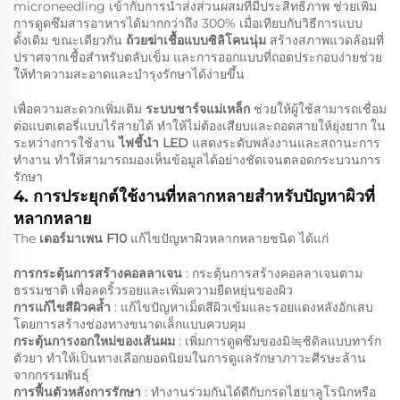
microneedling เข้ากับการนำส่งส่วนผสมที่มีประสิทธิภาพ ช่วยเพิ่ม
การดูดซึมสารอาหารได้มากกว่าถึง 300% เมื่อเทียบกับวิธีการแบบ
ดั้งเดิม ขณะเดียวกัน
ถ้วยฆ่าเชื้อแบบซิลิโคนนุ่ม
สร้างสภาพแวดล้อมที่
ปราศจากเชื้อสำหรับตลับเข็ม และการออกแบบที่ถอดประกอบง่ายช่วย
ให้ทำความสะอาดและบำรุงรักษาได้ง่ายขึ้น
เพื่อความสะดวกเพิ่มเติม
ระบบชาร์จแม่เหล็ก
ช่วยให้ผู้ใช้สามารถเชื่อม
ต่อแบตเตอรี่แบบไร้สายได้ ทำให้ไม่ต้องเสียบและถอดสายให้ยุ่งยาก ใน
ระหว่างการใช้งาน
ไฟชี้นำ LED
แสดงระดับพลังงานและสถานะการ
ทำงาน ทำให้สามารถมองเห็นข้อมูลได้อย่างชัดเจนตลอดกระบวนการ
รักษา
4. การประยุกต์ใช้งานที่หลากหลายสำหรับปัญหาผิวที่
หลากหลาย
The
เดอร์มาเพน F10
แก้ไขปัญหาผิวหลากหลายชนิด ได้แก่
การกระตุ้นการสร้างคอลลาเจน
: กระตุ้นการสร้างคอลลาเจนตาม
ธรรมชาติ เพื่อลดริ้วรอยและเพิ่มความยืดหยุ่นของผิว
การแก้ไขสีผิวคล้ำ
: แก้ไขปัญหาเม็ดสีผิวเข้มและรอยแดงหลังอักเสบ
โดยการสร้างช่องทางขนาดเล็กแบบควบคุม
กระตุ้นการงอกใหม่ของเส้นผม
: เพิ่มการดูดซึมของมิ녹ซิดิลแบบทาร์ก
ตัวยา ทำให้เป็นทางเลือกยอดนิยมในการดูแลรักษาภาวะศีรษะล้าน
จากกรรมพันธุ์
การฟื้นตัวหลังการรักษา
: ทำงานร่วมกันได้ดีกับกรดไฮยาลูโรนิกหรือ