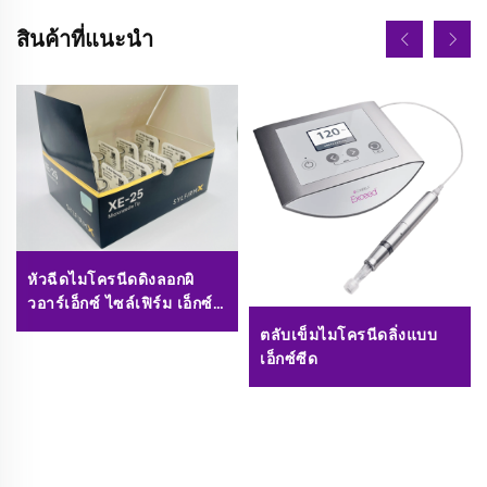
สินค้าที่แนะนำ
หัวฉีดไมโครนีดดิงลอกผิ
วอาร์เอ็กซ์ ไซล์เฟิร์ม เอ็กซ์
อี-25
ตลับเข็มไมโครนีดลิ่งแบบ
เอ็กซ์ซีด