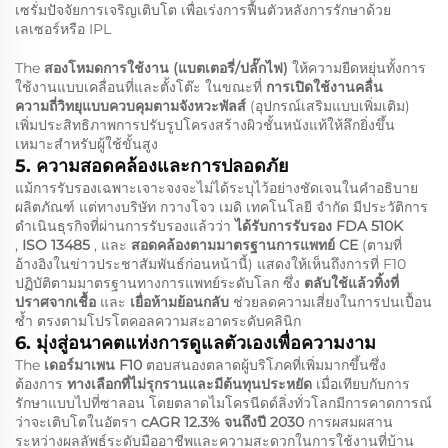
เซรั่มปัจจัยการเจริญเติบโต เพื่อเร่งการฟื้นตัวหลังการรักษาด้วย
เลเซอร์หรือ IPL
The
สองโหมดการใช้งาน (แบตเตอรี่/ปลั๊กไฟ)
ให้ความยืดหยุ่นทั้งการ
ใช้งานแบบเคลื่อนที่และตั้งโต๊ะ ในขณะที่
การเปิดใช้งานคลื่น
ความถี่วิทยุแบบควบคุมตามจังหวะพัลส์
(อุปกรณ์เสริมแบบเพิ่มเติม)
เพิ่มประสิทธิภาพการปรับรูปโครงสร้างผิวชั้นหนังแท้ให้ลึกยิ่งขึ้น
เหมาะสำหรับผู้ใช้ขั้นสูง
5. ความสอดคล้องและการปลอดภัย
แม้การรับรองเฉพาะเจาะจงจะไม่ได้ระบุไว้อย่างชัดเจนในคำอธิบาย
ผลิตภัณฑ์ แต่ทางบริษัท กวางโจว เมดิ เทคโนโลยี จำกัด มีประวัติการ
ดำเนินธุรกิจที่ผ่านการรับรองแล้วว่า
ได้รับการรับรอง FDA 510K
,
ISO 13485
, และ
สอดคล้องตามมาตรฐานการแพทย์ CE
(ตามที่
อ้างอิงในข่าวประชาสัมพันธ์ก่อนหน้านี้) แสดงให้เห็นถึงการที่ F10
ปฏิบัติตามมาตรฐานทางการแพทย์ระดับโลก ซึ่ง
ตลับใช้แล้วทิ้งที่
ปราศจากเชื้อ
และ
เยื่อห้ามย้อนกลับ
ช่วยลดความเสี่ยงในการปนเปื้อน
ซ้ำ ตรงตามโปรโตคอลความสะอาดระดับคลินิก
6. มุ่งสู่อนาคตแห่งการดูแลตัวเองเพื่อความงาม
The
เดอร์มาเพน F10
ตอบสนองตลาดผู้บริโภคที่เพิ่มมากขึ้นซึ่ง
ต้องการ
ทางเลือกที่ไม่รุกรานและมีต้นทุนประหยัด
เมื่อเทียบกับการ
รักษาแบบไปที่ซาลอน โดยตลาดไมโครนีดด์ลิ่งทั่วโลกมีการคาดการณ์
ว่าจะเติบโตในอัตรา
cAGR 12.3% จนถึงปี 2030
การผสมผสาน
ระหว่างผลลัพธ์ระดับมืออาชีพและความสะดวกในการใช้งานที่บ้าน