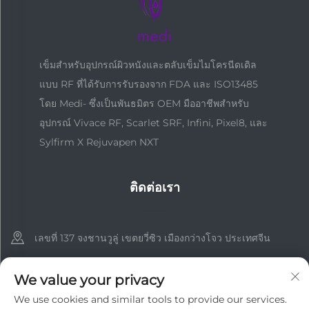
เข็มสำหรับอุปกรณ์ผิวหนังและตลับเข็มไมโครนีดเดิล
แบบ RF ที่ได้รับการรับรองจาก FDA และ ISO13485
โดย Medi- ซึ่งเป็นพันธมิตร OEM มืออาชีพสำหรับ
อุปกรณ์ Vivace RF, Scarlet SRF, Infini, Pixel8, และ
Sylfirm X Rejuvapen NXT
ติดต่อเรา
เลขที่ 137 จงชานวูลู่ เขตยวี่ซิว เมืองกว่างโจว ประเทศจีน
+86-18127955667
We value your privacy
[email protected]
We use cookies and similar tools to provide our services.