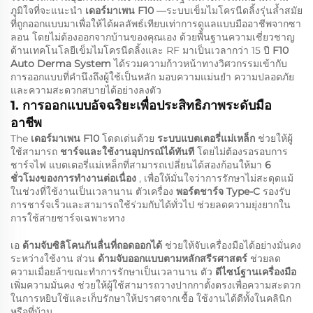
ภูมิใจที่จะแนะนำ
เดอร์มาเพน F10
—ระบบเข็มไมโครนีดลิ้งรุ่นล้ำสมัย
ที่ถูกออกแบบมาเพื่อให้ได้ผลลัพธ์เทียบเท่าการดูแลแบบมืออาชีพจากซา
ลอน โดยไม่ต้องออกจากบ้านของคุณเอง ด้วยพื้นฐานความเชี่ยวชาญ
ด้านเทคโนโลยีเข็มไมโครนีดลิ้งและ RF มาเป็นเวลากว่า 15 ปี
F10
Auto Derma System
ได้รวมความก้าวหน้าทางวิศวกรรมเข้ากับ
การออกแบบที่คำนึงถึงผู้ใช้เป็นหลัก มอบความแม่นยำ ความปลอดภัย
และความสะดวกสบายได้อย่างลงตัว
1. การออกแบบอัจฉริยะเพื่อประสิทธิภาพระดับมือ
อาชีพ
The
เดอร์มาเพน F10
โดดเด่นด้วย
ระบบแบตเตอรี่แม่เหล็ก
ช่วยให้ผู้
ใช้สามารถ
ชาร์จและใช้งานอุปกรณ์ได้ทันที
โดยไม่ต้องรอรอบการ
ชาร์จไฟ แบตเตอรี่แม่เหล็กที่สามารถเปลี่ยนได้สองก้อนให้มา
6
ชั่วโมงของการทำงานต่อเนื่อง
, เพื่อให้มั่นใจว่าการรักษาไม่สะดุดแม้
ในช่วงที่ใช้งานเป็นเวลานาน ตัวเครื่อง
พอร์ตชาร์จ Type-C
รองรับ
การชาร์จเร็วและสามารถใช้ร่วมกับได้ทั่วไป ช่วยลดความยุ่งยากใน
การใช้สายชาร์จเฉพาะทาง
เอ
ด้ามจับซิลิโคนกันลื่นที่ถอดออกได้
ช่วยให้จับเครื่องมือได้อย่างมั่นคง
ระหว่างใช้งาน ส่วน
ด้ามจับออกแบบตามหลักสรีรศาสตร์
ช่วยลด
ความเมื่อยล้าขณะทำการรักษาเป็นเวลานาน ตัว
ดีไซน์ฐานเครื่องมือ
เพิ่มความมั่นคง ช่วยให้ผู้ใช้สามารถวางปากกาตั้งตรงเพื่อความสะดวก
ในการหยิบใช้และเก็บรักษาให้ปราศจากเชื้อ ใช้งานได้ดีทั้งในคลินิก
หรือที่บ้าน