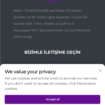
Medi – FDA/ISO13485 sertifikalı cilt kalemi
iğneleri ve RF mikro-iğne kasetleri. Vivace RF,
Scarlet SRF, Infini, Pixel8 ve Sylfirm X
Rejuvapen NXT iğne sistemleri için profesyonel
OEM ortağı.
BIZIMLE İLETIŞIME GEÇIN
Çin, Guangzhou, Yuexiu Bölgesi, Zhongshanwulu,
We value your privacy
No.137
We use cookies and similar tools to provide our services.
If you don't want to accept all cookies, click Personalize
+86-18127955667
cookies.
[email protected]
Accept all