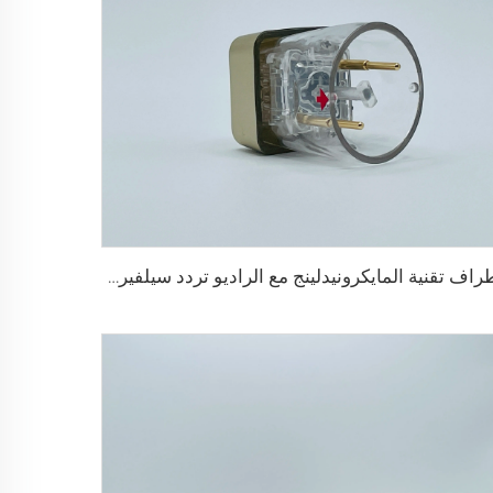
أطراف تقنية المايكرونيدلينج مع الراديو تردد سيلفيروم X-25