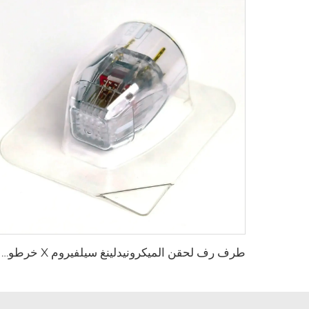
طرف رف لحقن الميكرونيدلينغ سيلفيروم X خرطوشة سيلفيروم X XE-25 من فيول