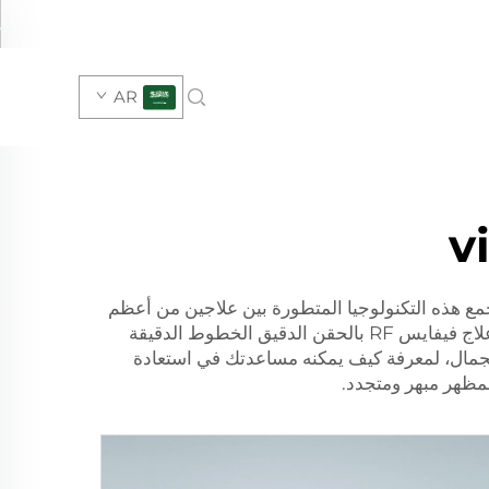
AR
v
جمع هذه التكنولوجيا المتطورة بين علاجين من أعظم
العلاجات، وهما العلاج بالحقن الدقيق والميكروويف بالترددات الراديوية، للحصول على أفضل نتيجة لتجديد البشرة. يزيل علاج فيفايس RF بالحقن الدقيق الخطوط الدقيقة
الجمال، لمعرفة كيف يمكنه مساعدتك في استعادة