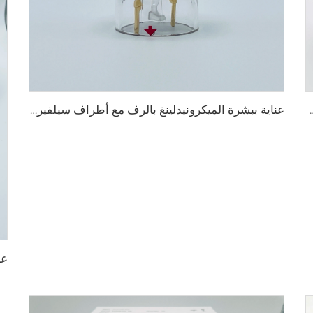
ع الراديو تردد سيلفيروم XE-25
عناية ببشرة الميكرونيدلينغ بالرف مع أطراف سيلفيروم X X-25