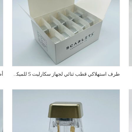
طرف استهلاكي قطب ثنائي لجهاز سكارليت S للميكرونيدلينغ بالرف، 25 دبوسًا