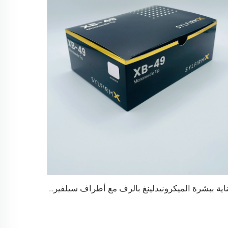
عناية ببشرة الميكرونيدلينغ بالرف مع أطراف سيلفيروم X XB-49