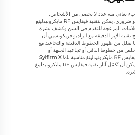
بء يعاني منه عدد لا يحصى من الأشخاص،
وتجعلك تبدين أكبر سناً أكثر مما هو ضروري. يمكن لتقنية فيفايس RF مايكرونيدلينغ
علامات المزعجة للتقدم في السن وكشف بشرة
ج تقنية الإبر الدقيقة مع الراديو فريكونسيي أن
 يقلل من ظهور الخطوط الدقيقة والتجاعيد مع
تخلص من خطوط الذقن أو تجاعيد الجبهة أو
مناسبة لكِ!
Sylfirm X
هي تقنية متقدمة أخرى يمكن أن تُكمّل آثار تقنية فيفايس RF مايكرونيدلينغ
شرة.