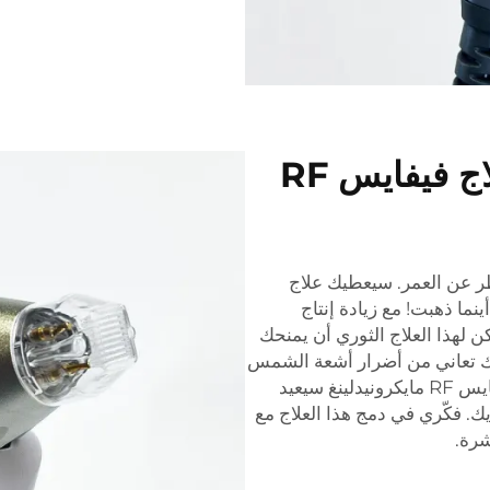
نشّط مظهر بشرتك مع علاج فيفايس RF
 عن العمر. سيعطيك علاج
ب أينما ذهبت! مع زيادة إنتاج
 لهذا العلاج الثوري أن يمنحك
ك تعاني من أضرار أشعة الشمس
أو ندوب حب الشباب أو بشرة باهتة، فإن علاج فيفايس RF مايكرونيدلينغ سيعيد
ك. فكّري في دمج هذا العلاج مع
شرة.