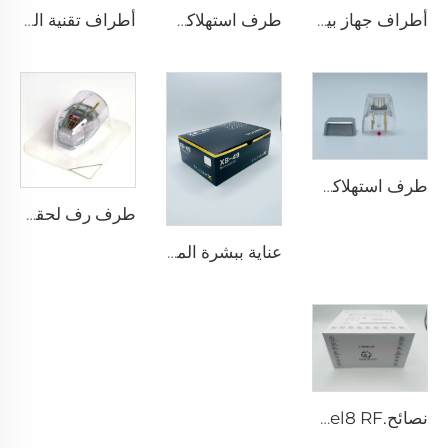
أطراف جهاز بيكسل 8 آر إف روهير التجميلية 25 49 64
طرف استهلاكي قطب ثنائي لجهاز سكارليت S للميكرونيدلينغ بالرف، 25 دبوسًا
أطراف تقنية المايكرونيدلينج مع الراديو تردد سيلفيروم XE-25
طرف استهلاكي قطب ثنائي لجهاز سكارليت S للميكرونيدلينغ بالرف، 25 دبوسًا
طرف رف لحقن الميكرونيدلينغ سيلفيروم X خرطوشة سيلفيروم X XE-25 من فيول
عناية ببشرة الميكرونيدلينغ بالرف مع أطراف سيلفيروم X XB-49
نصائح.pixel8 RF