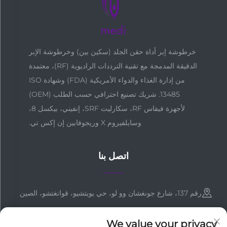
خرطوشة إبر أداة حقن الجلد (سكين بين) وخرطوشة الإبر
الدقيقة المدمجة مع تقنية الترددات الراديوية (RF)، معتمدة
من إدارة الغذاء والدواء الأمريكية (FDA) وشهادة ISO
13485. شريك تصنيع احترافي حسب الطلب (OEM)
لأجهزة فيفاس RF، سكارليت SRF، إنفيني، بيكسل 8،
وسايلفيروم X وريجوفابين إن إكس تي.
اتصل بنا
رقم 137، شارع جونغشان وو لو، حي يويتشيو، قوانغتشو، الصين
+86-18127955667
We value your privacy