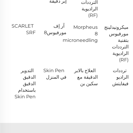
إبر دقيقة
الترددات
الراديوية
(RF)
آر إف
SCARLET
ميكرونيدلينج
Morpheus
مورفيوس8
SRF
مورفيوس
8
بتقنية
microneedling
الترددات
الراديوية
(RF)
ترددات
العلاج بالابر
Skin Pen
التدوير
الراديو
الدقيقة مع
في المنزل
الدقيق
فيفايتش
سكين بن
الدقيق
باستخدام
Skin Pen