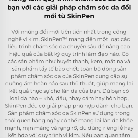
bạn với các giải pháp chăm sóc da đổi
mới từ SkinPen
Với những đổi mới tiên tiến nhất trong công
nghệ vi kim, SkinPen™ mang đến một loạt các
liệu trình chăm sóc da chuyên sâu để nâng cao
hiệu quả của bất kỳ quy trình làm đẹp nào. Có
các sản phẩm như huyết thanh, kem, mặt nạ và
sản phẩm tẩy tế bào chết: toàn bộ dòng sản
phẩm chăm sóc da của SkinPen cung cấp sự
dưỡng ẩm hoàn hảo sau thủ thuật, giúp mang lại
kết quả thực sự cho làn da của bạn. Dù bạn có
loại da nào – khô, dầu, nhạy cảm hay hỗn hợp,
SkinPen đều có giải pháp phù hợp dành cho bạn.
Sản phẩm chăm sóc da SkinPen sử dụng trong
thói quen hàng ngày có thể mang lại làn da khỏe
mạnh, mịn màng và rạng rỡ, dù dùng riêng lẻ hay
kết hợp với quy trình vi kim. Nếu bạn quan tâm