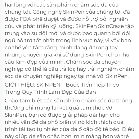
hài lòng với các sản phẩm chăm sóc da của
chúng tôi. Công nghệ SkinPen của chúng tôi đã
được FDA phê duyệt và được hỗ trợ bởi nghiên
cứu và phát triển kỹ lưỡng. SkinPen SkinCraze tập
trung vào sự đổi mới và được bao quanh bởi đội
ngũ hỗ trợ tốt nhất trong lĩnh vực này, vì vậy bạn
có thể yên tâm rằng mình đang ở trong tay
những chuyên gia khi sử dụng SkinPen cho nhu
cầu làm đẹp của mình. Chăm sóc da chuyên
nghiệp có thể là câu trả lời; hãy trải nghiệm chăm
sóc da chuyên nghiệp ngay tại nhà với SkinPen.
GIỚI THIỆU: SKINPEN – Bước Tiến Tiếp Theo
Trong Quy Trình Làm Đẹp Của Bạn
Chào tạm biệt các sản phẩm chăm sóc da thông
thường chỉ mang lại kết quả tạm thời. Với
SkinPen, bạn có được giải pháp dài hạn cho
nhiều vấn đề da phổ biến vì nó kích thích quá
trình tái tạo tự nhiên của da ở cấp độ tế bào. Điều
này giúp da săn chắc hơn, mịn màng hơn và trẻ