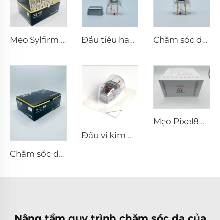
Mẹo Sylfirm X vi kim rf XE-25
Đầu tiêu hao điện cực lưỡng cực vi kim RF Scarlet S, 25 châm
Chăm sóc da vi kim RF Sylfirm X đầu tip Sylfirm X X-25
Mẹo Pixel8 RF
Đầu vi kim RF Sylfirm X XE-25 cartridge từ Viol
Chăm sóc da vi kim RF Sylfirm X đầu tip Sylfirm X XB-49
Nâng tầm quy trình chăm sóc da của