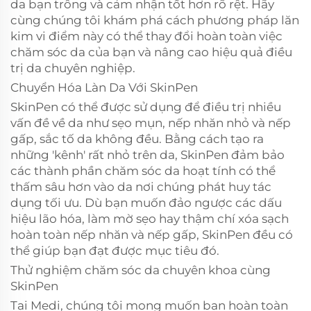
da bạn trông và cảm nhận tốt hơn rõ rệt. Hãy
cùng chúng tôi khám phá cách phương pháp lăn
kim vi điểm này có thể thay đổi hoàn toàn việc
chăm sóc da của bạn và nâng cao hiệu quả điều
trị da chuyên nghiệp.
Chuyển Hóa Làn Da Với SkinPen
SkinPen có thể được sử dụng để điều trị nhiều
vấn đề về da như sẹo mụn, nếp nhăn nhỏ và nếp
gấp, sắc tố da không đều. Bằng cách tạo ra
những 'kênh' rất nhỏ trên da, SkinPen đảm bảo
các thành phần chăm sóc da hoạt tính có thể
thấm sâu hơn vào da nơi chúng phát huy tác
dụng tối ưu. Dù bạn muốn đảo ngược các dấu
hiệu lão hóa, làm mờ sẹo hay thậm chí xóa sạch
hoàn toàn nếp nhăn và nếp gấp, SkinPen đều có
thể giúp bạn đạt được mục tiêu đó.
Thử nghiệm chăm sóc da chuyên khoa cùng
SkinPen
Tại Medi, chúng tôi mong muốn bạn hoàn toàn