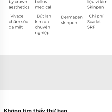
by crown
bellus
liệu vi kim
aesthetics
medical
Skinpen
Vivace
Bút lăn
Chi phí
Dermapen
chăm sóc
kim da
Scarlet
skinpen
da mặt
chuyên
SRF
nghiệp
Không tìm thấy thứ bạn