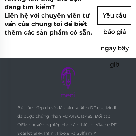
đang tìm kiếm?
Liên hệ với chuyên viên tư
Yêu cầu
vấn của chúng tôi để biết
báo giá
thêm các sản phẩm có sẵn.
ngay bây
giờ
Bút làm đẹp da và đầu kim vi kim RF của Medi
đã được chứng nhận FDA/ISO13485. Đối tác
OEM chuyên nghiệp cho các thiết bị Vivace RF,
Scarlet SRF, Infini, Pixel8 và Sylfirm X