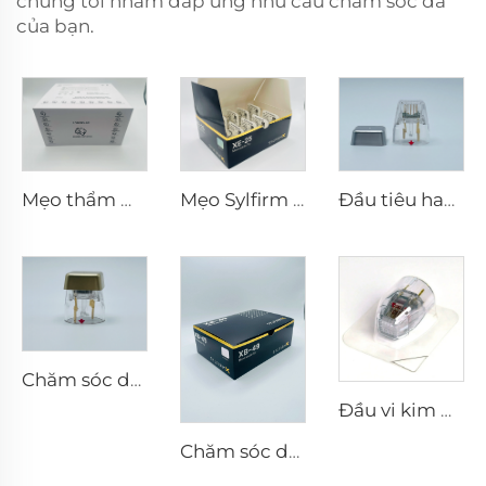
chúng tôi nhằm đáp ứng nhu cầu chăm sóc da
của bạn.
Mẹo thẩm mỹ Pixel8 RF Rohrer 25 49 64
Mẹo Sylfirm X vi kim rf XE-25
Đầu tiêu hao điện cực lưỡng cực vi kim RF Scarlet S, 25 châm
Chăm sóc da vi kim RF Sylfirm X đầu tip Sylfirm X X-25
Đầu vi kim RF Sylfirm X XE-25 cartridge từ Viol
Chăm sóc da vi kim RF Sylfirm X đầu tip Sylfirm X XB-49