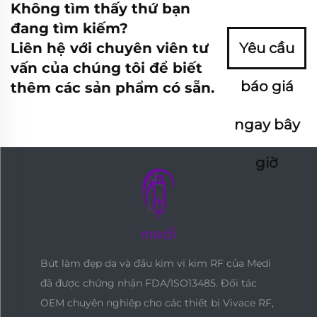
Không tìm thấy thứ bạn
đang tìm kiếm?
Liên hệ với chuyên viên tư
Yêu cầu
vấn của chúng tôi để biết
báo giá
thêm các sản phẩm có sẵn.
ngay bây
giờ
Bút làm đẹp da và đầu kim vi kim RF của Medi
đã được chứng nhận FDA/ISO13485. Đối tác
OEM chuyên nghiệp cho các thiết bị Vivace RF,