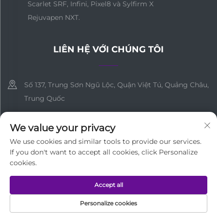
Scarlet SRF, Infini, Pixel8 và Sylfirm X
Rejuvapen NXT.
LIÊN HỆ VỚI CHÚNG TÔI
Số 137, Trung Sơn Ngũ Lộc, Quận Việt Tú, Quảng Châu,
Trung Quốc
+86-18127955667
We value your privacy
[email protected]
We use cookies and similar tools to provide our services.
If you don't want to accept all cookies, click Personalize
cookies.
Bản quyền © Công ty TNHH Công nghệ Y tế Quảng Châu Tất cả
Accept all
các quyền được bảo lưu
Chính sách bảo mật
Personalize cookies