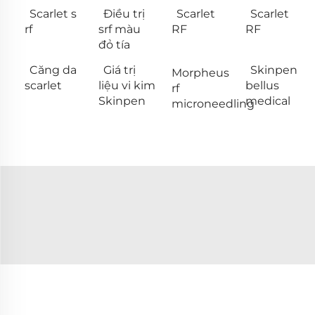
Scarlet s
Điều trị
Scarlet
Scarlet
rf
srf màu
RF
RF
đỏ tía
Căng da
Giá trị
Skinpen
Morpheus
scarlet
liệu vi kim
bellus
rf
Skinpen
medical
microneedling