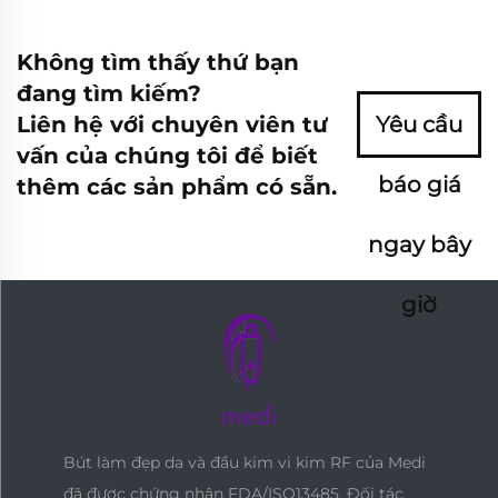
Không tìm thấy thứ bạn
đang tìm kiếm?
Liên hệ với chuyên viên tư
Yêu cầu
vấn của chúng tôi để biết
báo giá
thêm các sản phẩm có sẵn.
ngay bây
giờ
Bút làm đẹp da và đầu kim vi kim RF của Medi
đã được chứng nhận FDA/ISO13485. Đối tác