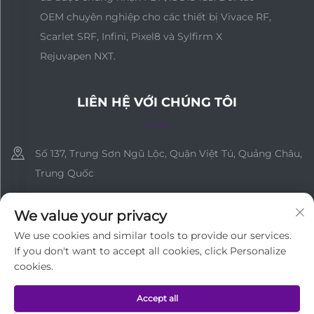
OEM chuyên nghiệp cho các thiết bị Vivace RF,
Scarlet SRF, Infini, Pixel8 và Sylfirm X
Rejuvapen NXT.
LIÊN HỆ VỚI CHÚNG TÔI
Số 137, Trung Sơn Ngũ Lộc, Quận Việt Tú, Quảng Châu,
Trung Quốc
+86-18127955667
We value your privacy
[email protected]
We use cookies and similar tools to provide our services.
If you don't want to accept all cookies, click Personalize
cookies.
Bản quyền © Công ty TNHH Công nghệ Y tế Quảng Châu Tất cả
Accept all
các quyền được bảo lưu
Chính sách bảo mật