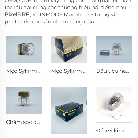
OEM/ODM nhằm xây dựng các mối quan hệ hợp
tác lâu dài cùng các thương hiệu nổi tiếng như
Pixel8 RF
, và INMODE Morpheus8 trong việc
phát triển các sản phẩm hàng đầu.
Mẹo Sylfirm X vi kim rf X-25
Mẹo Sylfirm X vi kim rf XE-25
Đầu tiêu hao điện cực lưỡng cực vi kim RF Scarlet S, 25 châm
Chăm sóc da vi kim RF Sylfirm X đầu tip Sylfirm X X-25
Đầu vi kim RF Sylfirm X XE-25 cartridge từ Viol