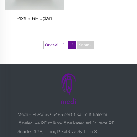
Pixel8 RF uçları
Önceki
1
2
Sonraki
Medi – FDA/ISO13485 sertifikalı cilt kalemi
iğneleri ve RF mikro-iğne kasetleri. Vivace RF,
Scarlet SRF, Infini, Pixel8 ve Sylfirm X