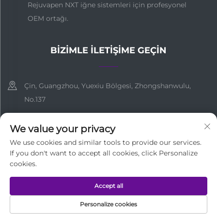
Rejuvapen NXT iğne sistemleri için profesyonel
OEM ortağı.
BIZIMLE İLETIŞIME GEÇIN
Çin, Guangzhou, Yuexiu Bölgesi, Zhongshanwulu,
No.137
+86-18127955667
We value your privacy
[email protected]
We use cookies and similar tools to provide our services.
If you don't want to accept all cookies, click Personalize
cookies.
Tüm Hakları Saklıdır © Guangzhou Medi Technology Co.,Ltd
Accept all
Gizlilik Politikası
Personalize cookies