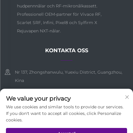
hudpennnålar och RF-mikronålkassett.
Professionell OEM-partner för Vivace RF,
Scarlet SRF, Infini, Pixel8 och Sylfirm X
Rejuvapen NXT-nålar.
KONTAKTA OSS
Nr 137, Zhongshanwulu, Yuexiu District, Guangzhou,
Kina
+86-18127955667
We value your privacy
[email protected]
We use cookies and similar tools to provide our services.
If you don't want to accept all cookies, click Personalize
cookies.
Upphovsrätt © Guangzhou Medi Technology Co., Ltd Alla