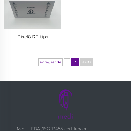
Pixel8 RF-tips
Föregående
1
2
Nästa
Medi – FDA-/ISO 13485-certifierade