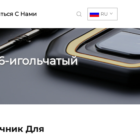
ться С Нами
RU
6-игольчатый
чник Для