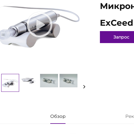
Микрон
ExCeed
Запрос
Обзор
Рек