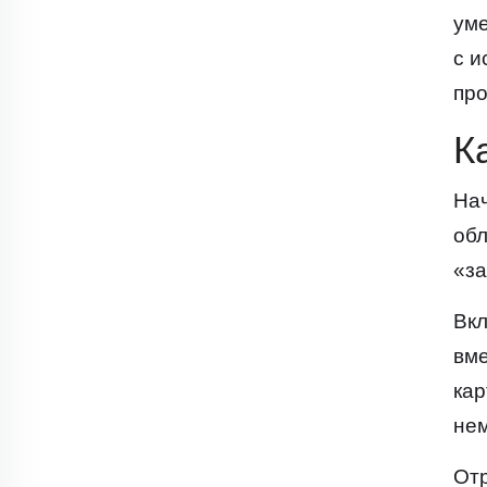
уме
с и
про
К
Нач
обл
«за
Вкл
вме
кар
нем
Отр