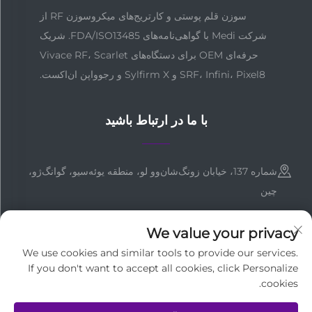
سوزن قلم پوستی و کارتریج‌های میکروسوزن RF از
شرکت Medi با گواهی‌نامه‌های FDA/ISO13485. شریک
حرفه‌ای OEM برای دستگاه‌های Vivace RF، Scarlet
SRF، Infini، Pixel8 و Sylfirm X و رجوواپن ان‌اکست.
با ما در ارتباط باشید
شماره 137، خیابان زونگ‌شان‌وو لو، منطقه یوئه‌سیو، گوانگ‌ژو،
چین
+86-18127955667
We value your privacy
[email protected]
We use cookies and similar tools to provide our services.
If you don't want to accept all cookies, click Personalize
cookies.
کلیه حقوق مادی و معنوی متعلق به شرکت گوانگ ژو مدي تکنولوژي می‌باشد