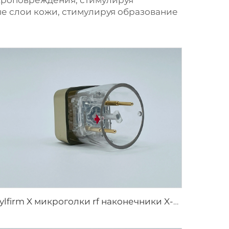
икроповреждения, стимулируя
ые слои кожи, стимулируя образование
Sylfirm X микроголки rf наконечники X-25