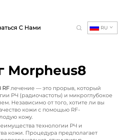
заться С Нами
RU
г Morpheus8
8 RF
лечение — это прорыв, который
гии РЧ (радиочастоты) и микроглубокое
. Независимо от того, хотите ли вы
ачество кожи с помощью RF-
лодую кожу.
реимущества технологии РЧ и
тва кожи. Процедура предполагает