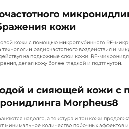
очастотного микронидлин
бражения кожи
овой кожи с помощью микроглубинного RF-микрон
а технологии радиочастотного воздействия и мик
здействуя на подкожные слои кожи, RF-микронидл
рения, делая кожу более гладкой и подтянутой.
лодой и сияющей кожи с
кронидлинга Morpheus8
раняются надолго, а текстура и тон кожи продол
ет минимальное количество побочных эффектов и 