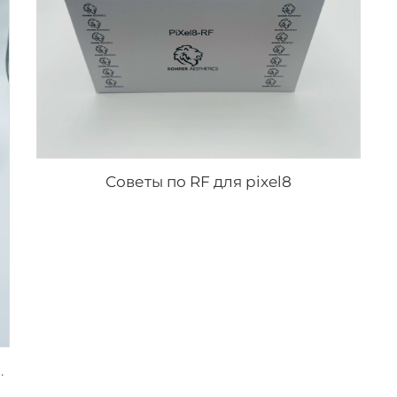
Советы по RF для pixel8
жей, наконечники Sylfirm X XB-49