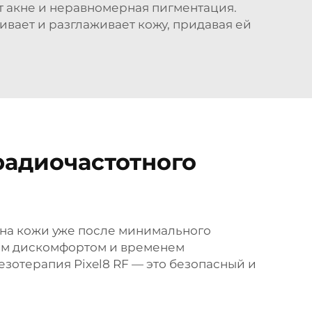
т акне и неравномерная пигментация.
ивает и разглаживает кожу, придавая ей
радиочастотного
она кожи уже после минимального
ным дискомфортом и временем
зотерапия Pixel8 RF — это безопасный и