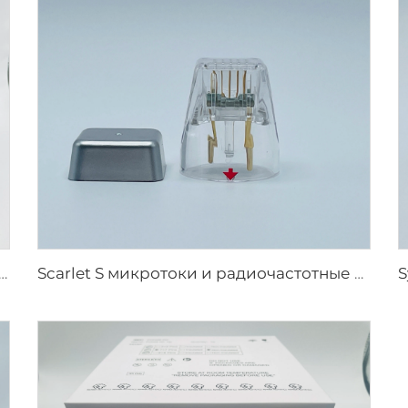
X микроголки rf наконечники XE-25
Scarlet S микротоки и радиочастотные биполярные электроды, расходуемый наконечник 25pin