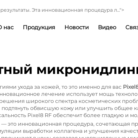
езультаты. Эта инновационная процедура л...">
О нас
Продукция
Новости
Видео
Свя
тный микронидлин
иями ухода за кожей, то это именно для вас
Pixel
инновационное лечение использует мощь техноло
ешения широкого спектра косметических проблем
 подтянуть обвисшую кожу или улучшить общее к
льность Pixel8 RF обеспечит более гладкую и мо
 — это инновационная процедура, сочетающая п
уляции выработки коллагена и улучшения качес