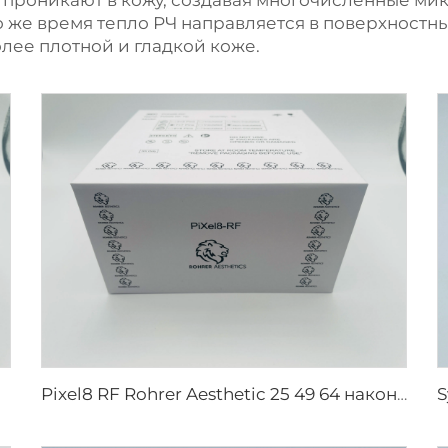
 проникают в кожу, создавая многочисленные м
о же время тепло РЧ направляется в поверхностн
олее плотной и гладкой коже.
Pixel8 RF Rohrer Aesthetic 25 49 64 наконечники