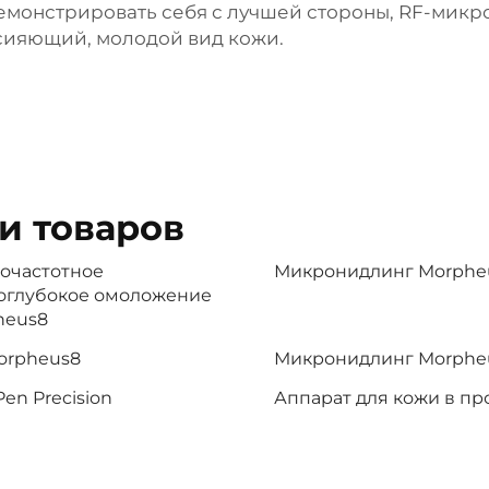
емонстрировать себя с лучшей стороны, RF-микр
сияющий, молодой вид кожи.
и товаров
очастотное
Микронидлинг Morphe
оглубокое омоложение
heus8
orpheus8
Микронидлинг Morphe
Pen Precision
Аппарат для кожи в п