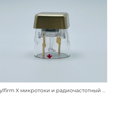
Sylfirm X микротоки и радиочастотный уход за кожей, наконечники Sylfirm X X-25