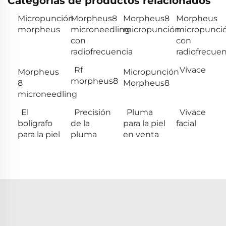
Categorías de productos relacionados
Micropunción
Morpheus8
Morpheus8
Morpheus
morpheus
microneedling
micropunción
micropunci
con
con
radiofrecuencia
radiofrecuen
Rf
Vivace
Morpheus
Micropunción
morpheus8
8
Morpheus8
microneedling
El
Precisión
Pluma
Vivace
bolígrafo
de la
para la piel
facial
para la piel
pluma
en venta