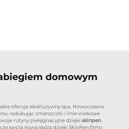
z zabiegiem domowym
jakie oferuje ekskluzywny spa. Nowoczesna
nu, redukując zmarszczki i linie wiekowe
 swoje rutyny pielęgnacyjne dzięki
skinpen
a ze swoją nową skórą dzięki SkinPen firmy