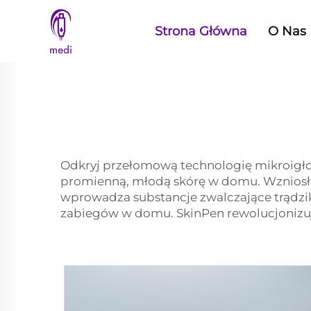
Strona Główna
O Nas
Odkryj przełomową technologię mikroigło
promienną, młodą skórę w domu. Wzniosło
wprowadza substancje zwalczające trądzik
zabiegów w domu. SkinPen rewolucjonizuj