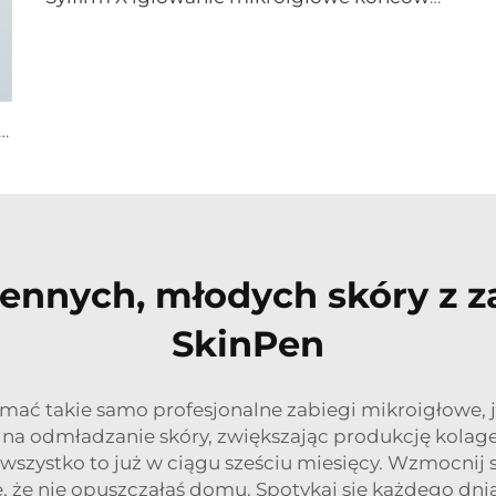
wanie mikroigłowe pielęgnacja skóry końcówki sylfirm X XB-49
iennych, młodych skóry 
SkinPen
ymać takie samo profesjonalne zabiegi mikroigłowe, 
na odmładzanie skóry, zwiększając produkcję kolage
– wszystko to już w ciągu sześciu miesięcy. Wzmocnij
e, że nie opuszczałaś domu. Spotykaj się każdego dni