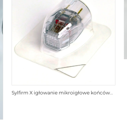
Sylfirm X igłowanie mikroigłowe końcówka rf sylfirm x XE-25 kaseton od firmy Viol