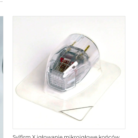
wanie mikroigłowe pielęgnacja skóry końcówki sylfirm X XB-49
Sylfirm X igłowanie mikroigłowe końcówka rf sylfirm x XE-25 kaseton od firmy Viol