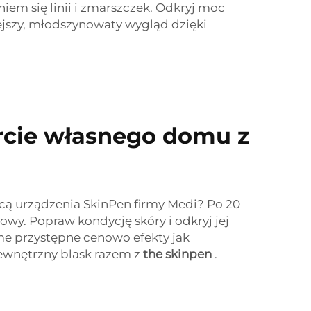
em się linii i zmarszczek. Odkryj moc
ejszy, młodszynowaty wygląd dzięki
rcie własnego domu z
cą urządzenia SkinPen firmy Medi? Po 20
wy. Popraw kondycję skóry i odkryj jej
me przystępne cenowo efekty jak
wewnętrzny blask razem z
the skinpen
.