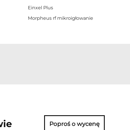
Einxel Plus
Morpheus rf mikroigłowanie
wie
Poproś o wycenę