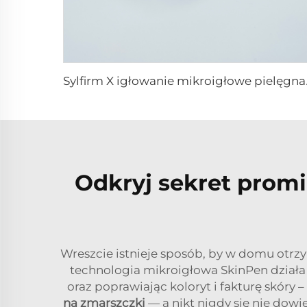
Sylfirm X igło
Odkryj sekret prom
Wreszcie istnieje sposób, by w domu otrz
technologia mikroigłowa SkinPen działa 
oraz poprawiając koloryt i fakturę skóry 
na zmarszczki
— a nikt nigdy się nie dowi