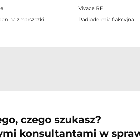
ce
Vivace RF
pen na zmarszczki
Radiodermia frakcyjna
ego, czego szukasz?
zymi konsultantami w spra