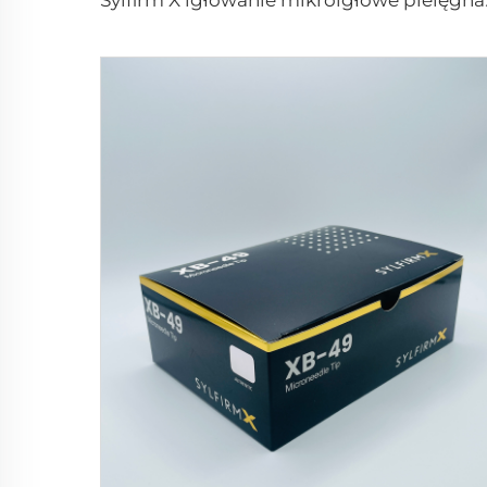
Sylfirm X igło