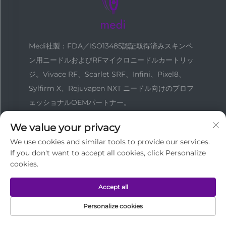
Medi社製：FDA／ISO13485認証取得済みスキンペ
ン用ニードルおよびRFマイクロニードルカートリッ
ジ。Vivace RF、Scarlet SRF、Infini、Pixel8、
Sylfirm X、Rejuvapen NXT ニードル向けのプロフ
ェッショナルOEMパートナー。
We value your privacy
お問い合わせ
We use cookies and similar tools to provide our services.
If you don't want to accept all cookies, click Personalize
cookies.
中国広州市越秀区中山五路137番地
Accept all
+86-18127955667
Personalize cookies
[email protected]
ホーム
製品
メールアドレス
電話番号