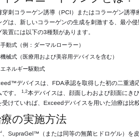
膚穿刺コラーゲン誘導（PCI）またはコラーゲン誘導
ングは、新しいコラーゲンの生成を刺激する、最小侵
グ装置には以下の3種類があります。
手動式（例：ダーマルローラー）
機械式（医療用および美容用デバイスを含む）
エネルギー駆動式
xceed™デバイスは、FDA承認を取得した初の二重
1,2
ムです。
本デバイスは、顔面しわおよび顔面にき
を受けていれば、Exceedデバイスを用いた治療は
治療の実施方法
ず、SupraGel™（または同等の無菌ヒドロゲル）