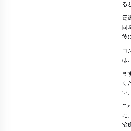
る
電
同
後
コ
は
ま
く
い
こ
に
治