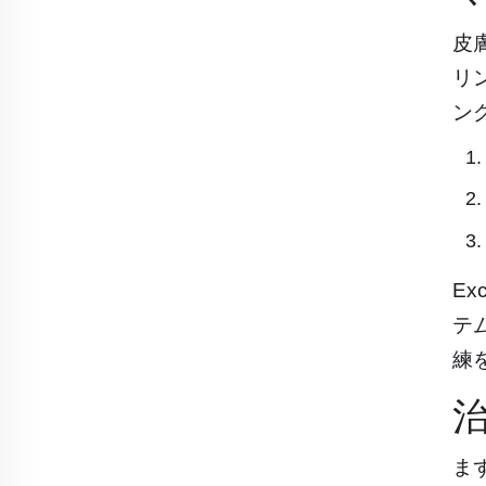
皮
リ
ン
E
テ
練
ま