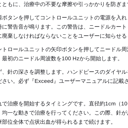
とともに、治療中の不要な摩擦や引っかかりを防ぎま
源ボタンを押してコントロールユニットの電源を入れ
時に警告音が鳴ります。この警告は、ニードルカート
に廃棄しなければならないことをユーザーに知らせる
ントロールユニットの矢印ボタンを押してニードル周
、最初のニードル周波数を100 Hzから開始します。
ず、針の深さを調整します。ハンドピースのダイヤル
ださい。必ず『Exceed』ユーザーマニュアルに記
。
れで治療を開始するタイミングです。直径約1cm（1
、均一な動きで治療を行ってください。この際、針が
療部位全体で点状出血が得られるまで続けます。