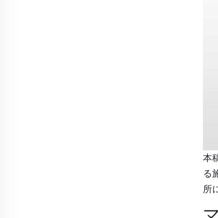
本
る
所