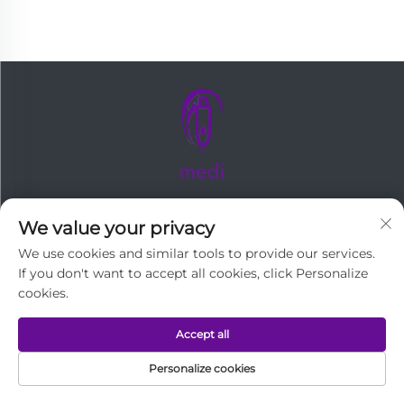
Кассеты Medi с иглами для дермапенов и
We value your privacy
радиочастотными микророллерами,
We use cookies and similar tools to provide our services.
сертифицированы FDA/ISO 13485.
If you don't want to accept all cookies, click Personalize
Профессиональный OEM-партнёр для
cookies.
устройств Vivace RF, Scarlet SRF, Infini, Pixel8,
Sylfirm X и Rejuvapen NXT.
Accept all
Personalize cookies
ГЛАВНАЯ
ЭЛЕКТРОННАЯ
СВЯЖИТЕСЬ С НАМИ
ПРОДУКТЫ
ТЕЛЕФОН
СТРАНИЦА
ПОЧТА