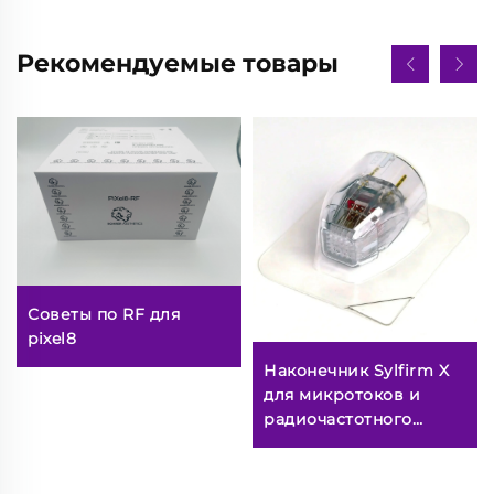
Рекомендуемые товары
Советы по RF для
pixel8
Наконечник Sylfirm X
для микротоков и
радиочастотного
воздействия,
картридж Sylfirm X XE-
25 от Viol