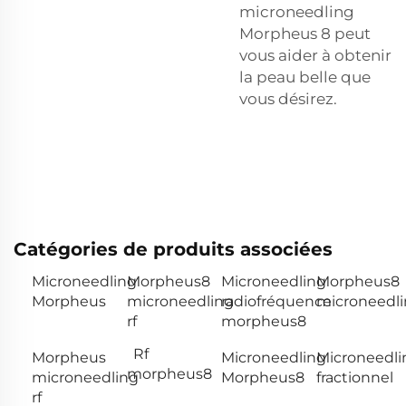
microneedling
Morpheus 8 peut
vous aider à obtenir
la peau belle que
vous désirez.
Catégories de produits associées
Microneedling
Morpheus8
Microneedling
Morpheus8
Morpheus
microneedling
radiofréquence
microneedl
rf
morpheus8
Rf
Morpheus
Microneedling
Microneedli
morpheus8
microneedling
Morpheus8
fractionnel
rf