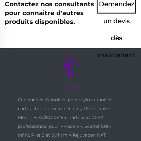
Contactez nos consultants
Demandez
pour connaître d'autres
un devis
produits disponibles.
dès
maintenant
Cartouches d’aiguilles pour stylo cutané et
cartouches de microneedling RF certifiées
Medi – FDA/ISO 13485. Partenaire OEM
professionnel pour Vivace RF, Scarlet SRF,
Infini, Pixel8 et Sylfirm X Rejuvapen NXT.