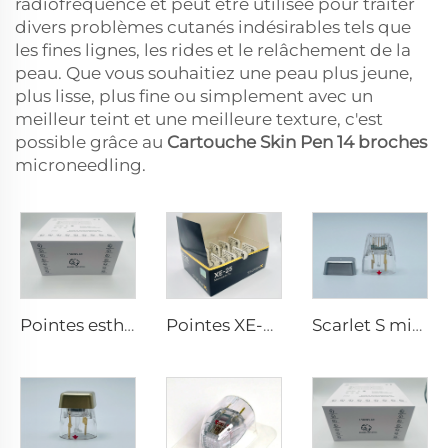
radiofréquence et peut être utilisée pour traiter
divers problèmes cutanés indésirables tels que
les fines lignes, les rides et le relâchement de la
peau. Que vous souhaitiez une peau plus jeune,
plus lisse, plus fine ou simplement avec un
meilleur teint et une meilleure texture, c'est
possible grâce au
Cartouche Skin Pen 14 broches
microneedling.
Pointes esthétiques Pixel8 RF Rohrer 25 49 64
Pointes XE-25 de microneedling Sylfirm X rf
Scarlet S microneedling rf électrodes bipolaires embout jetable 25 broches