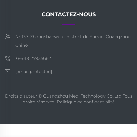
CONTACTEZ-NOUS
N° 137, Zhongshanwulu, district de Yuexiu, Guangzhou,
Chine
+86-18127955667
[email protected]
Droits d'auteur © Guangzhou Medi Technology Co.,Ltd Tous
droits réservés
Politique de confidentialité