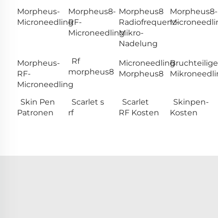
Morpheus-
Morpheus8-
Morpheus8
Morpheus8-
Microneedling
RF-
Radiofrequenz-
Microneedli
Microneedling
Mikro-
Nadelung
Rf
Morpheus-
Microneedling
Bruchteilige
morpheus8
RF-
Morpheus8
Mikroneedli
Microneedling
Skin Pen
Scarlet s
Scarlet
Skinpen-
Patronen
rf
RF Kosten
Kosten