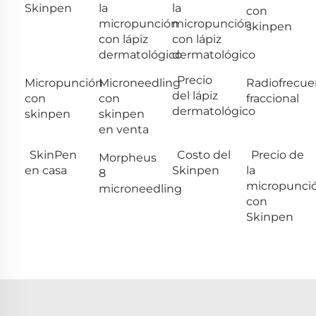
Skinpen
la
la
con
micropunción
micropunción
skinpen
con lápiz
con lápiz
dermatológico
dermatológico
Precio
Micropunción
Microneedling
Radiofrecue
del lápiz
con
con
fraccional
dermatológico
skinpen
skinpen
en venta
SkinPen
Costo del
Precio de
Morpheus
en casa
Skinpen
la
8
micropunci
microneedling
con
Skinpen