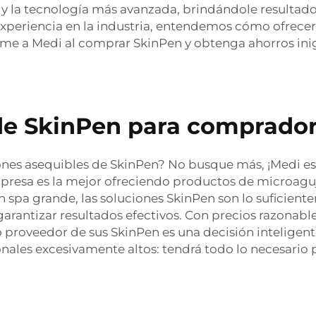
 la tecnología más avanzada, brindándole resultados 
xperiencia en la industria, entendemos cómo ofrece
lame a Medi al comprar SkinPen y obtenga ahorros ini
 de SkinPen para comprado
ones asequibles de SkinPen? No busque más, ¡Medi es
presa es la mejor ofreciendo productos de microaguj
n spa grande, las soluciones SkinPen son lo suficien
garantizar resultados efectivos. Con precios razonabl
 proveedor de sus SkinPen es una decisión inteligent
es excesivamente altos: tendrá todo lo necesario p