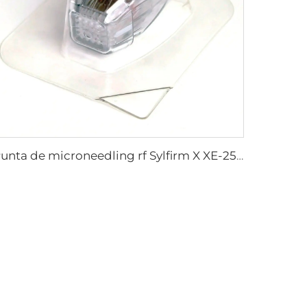
Punta de microneedling rf Sylfirm X XE-25 cartucho de Sylfirm X de Viol