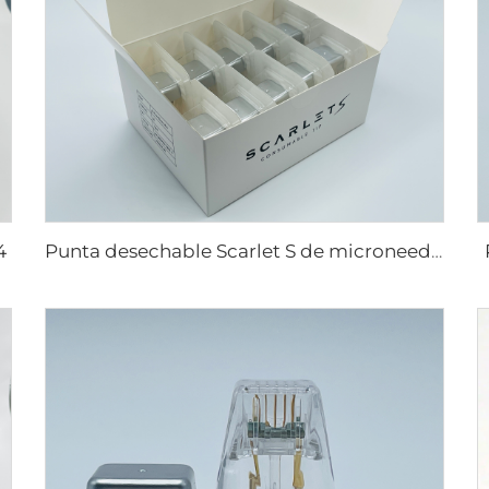
4
Punta desechable Scarlet S de microneedling rf con electrodos bi-polares 25pin