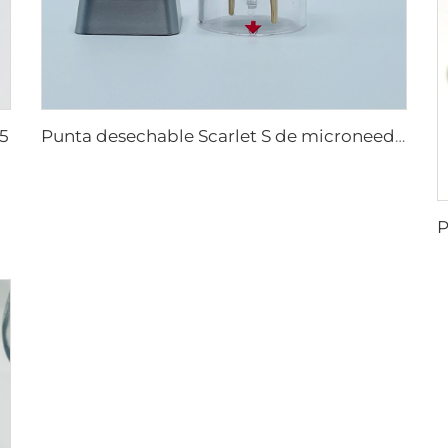
25
Punta desechable Scarlet S de microneedling rf con electrodos bi-polares 25pin