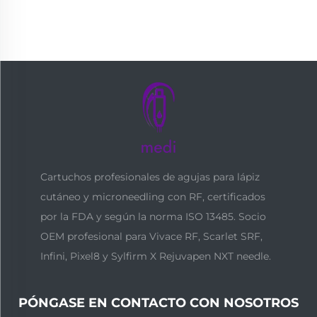
Cartuchos profesionales de agujas para lápiz
cutáneo y microneedling con RF, certificados
por la FDA y según la norma ISO 13485. Socio
OEM profesional para Vivace RF, Scarlet SRF,
Infini, Pixel8 y Sylfirm X Rejuvapen NXT needle.
PÓNGASE EN CONTACTO CON NOSOTROS