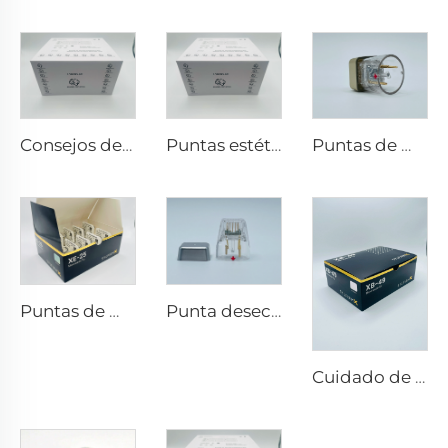
Consejos de RF para pixel8
Puntas estéticas Pixel8 RF Rohrer 25 49 64
Puntas de microneedling rf Sylfirm X X-25
Puntas de microneedling rf Sylfirm X XE-25
Punta desechable Scarlet S de microneedling rf con electrodos bi-polares 25pin
Cuidado de la piel con microneedling rf Sylfirm X puntas Sylfirm X XB-49